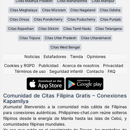
Citas Madhya Pradesh
Citas Maharashtra
Citas Manipur
Citas Meghalaya
Citas Mizoram
Citas Nagaland
Citas Odisha
Citas Orissa
Citas Pondicherry
Citas Puducherry
Citas Punjab
Citas Rajasthan
Citas Sikkim
Citas Tamil Nadu
Citas Telangana
Citas Tripura
Citas Uttar Pradesh
Citas Uttarakhand
Citas West Bengal
Noticias
|
Estafadores
|
Tienda
|
Opiniones
Cookies y RGPD
|
Publicidad
|
Acerca de nosotros
|
Privacidad
|
Términos de uso
|
Seguridad infantil
|
Contacto
|
FAQ
Comunidad de Citas Filipina Gratis – Conexiones
Kapamilya
¡Kumusta! Bienvenido a la comunidad más cálida de Filipinas
para conexiones auténticas. Philippines-chat.com reúne solteros
filipinos desde la energía de Manila hasta las islas de Cebú, y
comunidades filipinas mundiales.
Ya sea que estés en el crecimiento de Davao, las montañas de