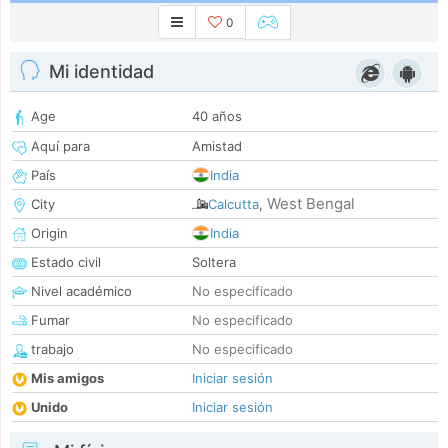
0
Mi identidad
Age
40 años
Aquí para
Amistad
País
India
West Bengal
City
Calcutta
,
Origin
India
Estado civil
Soltera
Nivel académico
No especificado
Fumar
No especificado
trabajo
No especificado
Mis amigos
Iniciar sesión
Unido
Iniciar sesión