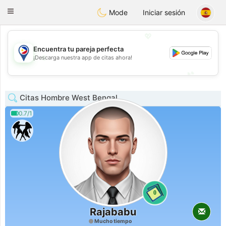
Philippines
Chat
Toggle
Mode
Iniciar sesión
navigation
💖
Encuentra tu pareja perfecta
💖
¡Descarga nuestra app de citas ahora!
💕
💕
Citas Hombre West Bengal
0.7/1
0
Rajababu
Mucho tiempo