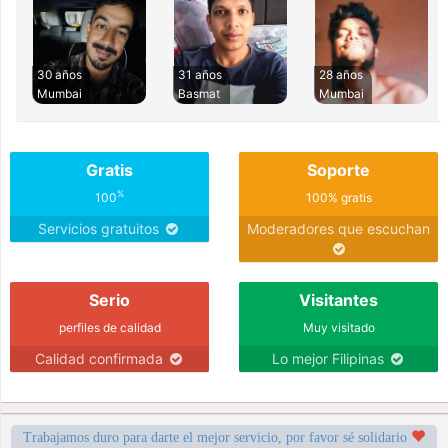
30 años
31 años
28 años
Mumbai
Basmat
Mumbai
Gratis
Soporte
%
100
100% gratis
Servicios gratuitos
Moderadores que escuchan
Serio
Visitantes
perfiles de calidad
Muy visitado
Calidad confirmada
Lo mejor Filipinas
Trabajamos duro para darte el mejor servicio, por favor sé solidario