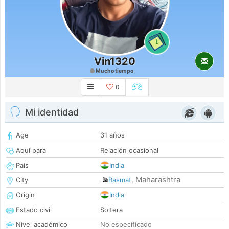
1
Vin1320
Mucho tiempo
0
Mi identidad
Age
31 años
Aquí para
Relación ocasional
País
India
Maharashtra
City
Basmat
,
Origin
India
Estado civil
Soltera
Nivel académico
No especificado