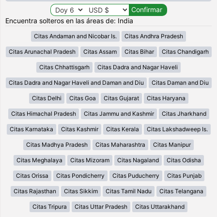
Encuentra solteros en las áreas de: India
Citas Andaman and Nicobar Is.
Citas Andhra Pradesh
Citas Arunachal Pradesh
Citas Assam
Citas Bihar
Citas Chandigarh
Citas Chhattisgarh
Citas Dadra and Nagar Haveli
Citas Dadra and Nagar Haveli and Daman and Diu
Citas Daman and Diu
Citas Delhi
Citas Goa
Citas Gujarat
Citas Haryana
Citas Himachal Pradesh
Citas Jammu and Kashmir
Citas Jharkhand
Citas Karnataka
Citas Kashmir
Citas Kerala
Citas Lakshadweep Is.
Citas Madhya Pradesh
Citas Maharashtra
Citas Manipur
Citas Meghalaya
Citas Mizoram
Citas Nagaland
Citas Odisha
Citas Orissa
Citas Pondicherry
Citas Puducherry
Citas Punjab
Citas Rajasthan
Citas Sikkim
Citas Tamil Nadu
Citas Telangana
Citas Tripura
Citas Uttar Pradesh
Citas Uttarakhand