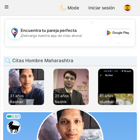
Philippines
Chat
Toggle
Mode
Iniciar sesión
navigation
💖
Encuentra tu pareja perfecta
💖
¡Descarga nuestra app de citas ahora!
💕
💕
Citas Hombre Maharashtra
31 años
35 años
41 años
Basmat
Nashik
Mumbai
0.9/1