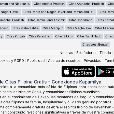
aman and Nicobar Is.
Citas Andhra Pradesh
Citas Arunachal Pradesh
Cit
 Nagar Haveli
Citas Dadra and Nagar Haveli and Daman and Diu
Citas Dam
Himachal Pradesh
Citas Jammu and Kashmir
Citas Jharkhand
Citas Karna
radesh
Citas Maharashtra
Citas Manipur
Citas Meghalaya
Citas Mizora
ry
Citas Punjab
Citas Rajasthan
Citas Sikkim
Citas Tamil Nadu
Citas
Citas West Bengal
Noticias
|
Estafadores
|
Tienda
ookies y RGPD
|
Publicidad
|
Acerca de nosotros
|
Privacidad
|
Térmi
 Citas Filipina Gratis – Conexiones Kapamilya
nido a la comunidad más cálida de Filipinas para conexiones autén
a hasta las islas de Cebú, y comunidades filipinas mundiales.
s en el crecimiento de Davao, las montañas de Baguio o comunidade
ores filipinos de familia, hospitalidad y cuidado genuino por otros.
ma completamente gratuita celebra el espíritu filipino de bayaniha
os han construido relaciones significativas a través de nuestra comu