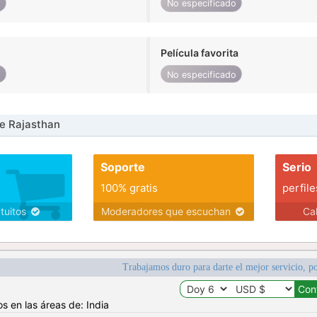
o
No especificado
Película favorita
o
No especificado
e Rajasthan
Soporte
Serio
100% gratis
perfile
atuitos
Moderadores que escuchan
Ca
Trabajamos duro para darte el mejor servicio, po
s en las áreas de: India