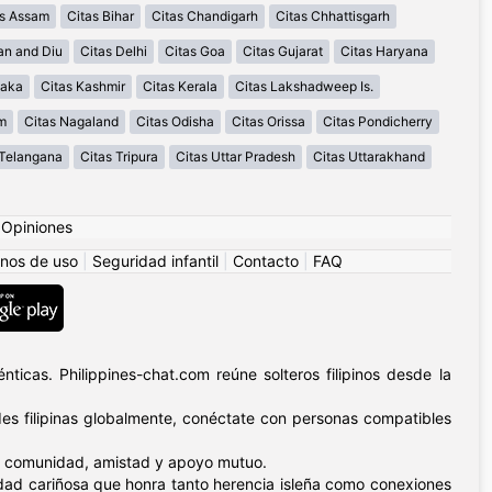
as Assam
Citas Bihar
Citas Chandigarh
Citas Chhattisgarh
an and Diu
Citas Delhi
Citas Goa
Citas Gujarat
Citas Haryana
taka
Citas Kashmir
Citas Kerala
Citas Lakshadweep Is.
m
Citas Nagaland
Citas Odisha
Citas Orissa
Citas Pondicherry
 Telangana
Citas Tripura
Citas Uttar Pradesh
Citas Uttarakhand
|
Opiniones
nos de uso
|
Seguridad infantil
|
Contacto
|
FAQ
ticas. Philippines-chat.com reúne solteros filipinos desde la
s filipinas globalmente, conéctate con personas compatibles
n – comunidad, amistad y apoyo mutuo.
nidad cariñosa que honra tanto herencia isleña como conexiones