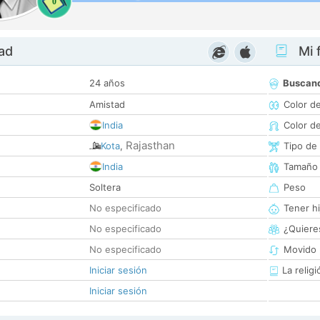
0
dad
Mi f
24 años
Buscan
Amistad
Color d
India
Color d
Rajasthan
Kota
,
Tipo de
India
Tamaño
Soltera
Peso
No especificado
Tener hi
No especificado
¿Quieres
No especificado
Movido 
Iniciar sesión
La religi
Iniciar sesión