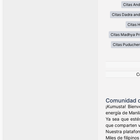
Citas And
Citas Dadra and
Citas 
Citas Madhya P
Citas Puducher
C
Comunidad de
¡Kumusta! Bienve
energía de Manil
Ya sea que esté
que comparten val
Nuestra platafor
Miles de filipin