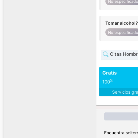
No especificad
Tomar alcohol?
No especificad
Citas Hombr
Gratis
%
100
Servicios gr
Encuentra soltero