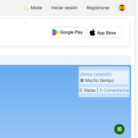
Mode
Iniciar sesión
Registrarse
💖
💕
última conexión
Mucho tiempo
0 Vistas |
0 Comentarios