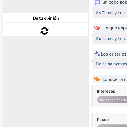
un poco sob
It’s Tanmay here 
Da tu opinión
Lo que espe
It’s Tanmay here 
Los criterio
No se ha persona
conocer a m
Intereses
No especificad
Paseo