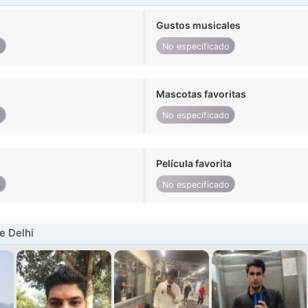
Gustos musicales
o
No especificado
Mascotas favoritas
o
No especificado
Película favorita
o
No especificado
e Delhi