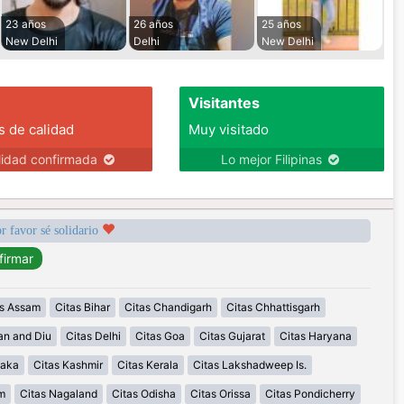
23 años
26 años
25 años
New Delhi
Delhi
New Delhi
Visitantes
s de calidad
Muy visitado
lidad confirmada
Lo mejor Filipinas
r favor sé solidario
as Assam
Citas Bihar
Citas Chandigarh
Citas Chhattisgarh
an and Diu
Citas Delhi
Citas Goa
Citas Gujarat
Citas Haryana
taka
Citas Kashmir
Citas Kerala
Citas Lakshadweep Is.
m
Citas Nagaland
Citas Odisha
Citas Orissa
Citas Pondicherry