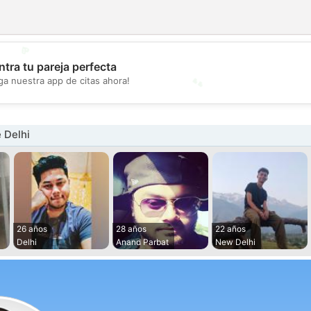
💖
tra tu pareja perfecta
💕
ga nuestra app de citas ahora!
 Delhi
26 años
28 años
22 años
Delhi
Anand Parbat
New Delhi