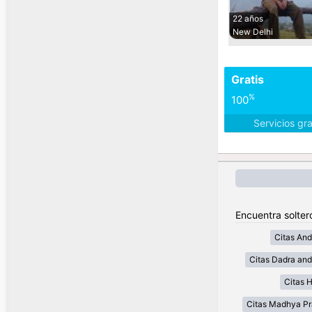
22 años
New Delhi
Gratis
%
100
Servicios gr
Encuentra soltero
Citas And
Citas Dadra and
Citas 
Citas Madhya P