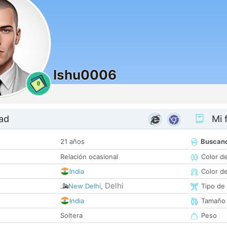
Ishu0006
0
dad
Mi f
21 años
Buscan
Relación ocasional
Color d
India
Color d
Delhi
New Delhi
,
Tipo de
India
Tamaño
Soltera
Peso