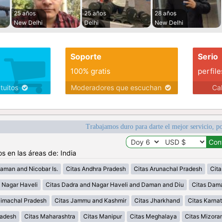
25 años
25 años
28 años
New Delhi
Delhi
New Delhi
Soporte
Serio
100% gratis
perfile
atuitos
Moderadores que escuchan
Ca
Trabajamos duro para darte el mejor servicio, po
s en las áreas de: India
aman and Nicobar Is.
Citas Andhra Pradesh
Citas Arunachal Pradesh
Cit
 Nagar Haveli
Citas Dadra and Nagar Haveli and Daman and Diu
Citas Dam
Himachal Pradesh
Citas Jammu and Kashmir
Citas Jharkhand
Citas Karna
radesh
Citas Maharashtra
Citas Manipur
Citas Meghalaya
Citas Mizora