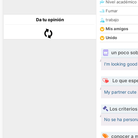
Nivel académico
Fumar
Da tu opinión
trabajo
Mis amigos
Unido
un poco sob
I'm looking good
Lo que espe
My partner cute 
Los criterio
No se ha persona
conocer a m