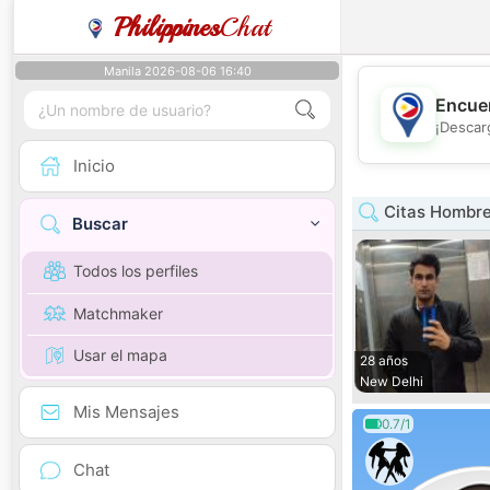
Philippines
Chat
Manila 2026-08-06 16:40
Encuen
¡Descar
Inicio
Citas Hombre
Buscar
Todos los perfiles
Matchmaker
Usar el mapa
28 años
New Delhi
Mis Mensajes
0.7/1
Chat