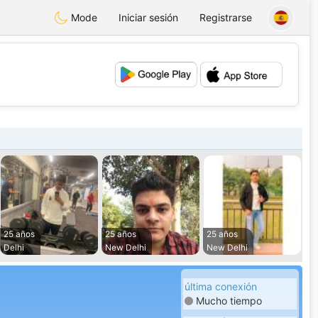
Mode
Iniciar sesión
Registrarse
💕
💖
25 años
25 años
25 años
Delhi
New Delhi
New Delhi
última conexión
Mucho tiempo