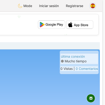
Mode
Iniciar sesión
Registrarse
💖
💕
última conexión
Mucho tiempo
0 Vistas |
0 Comentarios