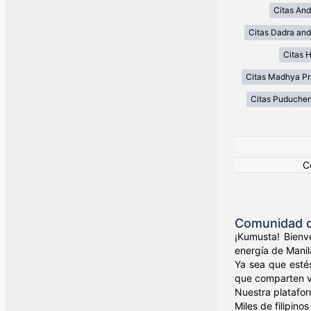
Citas And
Citas Dadra and
Citas 
Citas Madhya P
Citas Puducher
C
Comunidad de
¡Kumusta! Bienve
energía de Manil
Ya sea que esté
que comparten val
Nuestra platafor
Miles de filipin