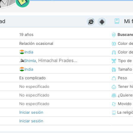
0
dad
Mi f
19 años
Buscan
Relación ocasional
Color d
India
Color d
Himachal Prades...
Shimla
,
Tipo de
India
Tamaño
Es complicado
Peso
No especificado
Tener hi
No especificado
¿Quieres
No especificado
Movido 
Iniciar sesión
La religi
Iniciar sesión