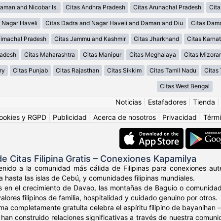
aman and Nicobar Is.
Citas Andhra Pradesh
Citas Arunachal Pradesh
Cit
 Nagar Haveli
Citas Dadra and Nagar Haveli and Daman and Diu
Citas Dam
Himachal Pradesh
Citas Jammu and Kashmir
Citas Jharkhand
Citas Karna
radesh
Citas Maharashtra
Citas Manipur
Citas Meghalaya
Citas Mizora
ry
Citas Punjab
Citas Rajasthan
Citas Sikkim
Citas Tamil Nadu
Citas
Citas West Bengal
Noticias
|
Estafadores
|
Tienda
ookies y RGPD
|
Publicidad
|
Acerca de nosotros
|
Privacidad
|
Térmi
 Citas Filipina Gratis – Conexiones Kapamilya
nido a la comunidad más cálida de Filipinas para conexiones autén
a hasta las islas de Cebú, y comunidades filipinas mundiales.
s en el crecimiento de Davao, las montañas de Baguio o comunidade
ores filipinos de familia, hospitalidad y cuidado genuino por otros.
ma completamente gratuita celebra el espíritu filipino de bayaniha
os han construido relaciones significativas a través de nuestra comu