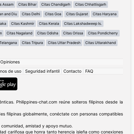
as Assam
Citas Bihar
Citas Chandigarh
Citas Chhattisgarh
an and Diu
Citas Delhi
Citas Goa
Citas Gujarat
Citas Haryana
taka
Citas Kashmir
Citas Kerala
Citas Lakshadweep Is.
m
Citas Nagaland
Citas Odisha
Citas Orissa
Citas Pondicherry
 Telangana
Citas Tripura
Citas Uttar Pradesh
Citas Uttarakhand
|
Opiniones
nos de uso
|
Seguridad infantil
|
Contacto
|
FAQ
ticas. Philippines-chat.com reúne solteros filipinos desde la
s filipinas globalmente, conéctate con personas compatibles
n – comunidad, amistad y apoyo mutuo.
nidad cariñosa que honra tanto herencia isleña como conexiones