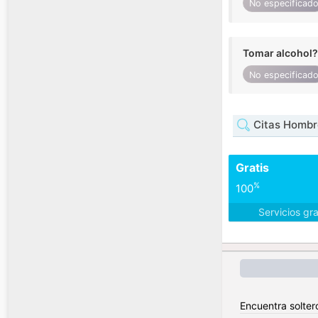
No especificad
Tomar alcohol?
No especificad
Citas Hombr
Gratis
%
100
Servicios gr
Encuentra soltero