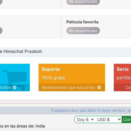
o
No especificado
Película favorita
o
No especificado
e Himachal Pradesh
Soporte
Serio
100% gratis
perfile
atuitos
Moderadores que escuchan
Ca
Trabajamos duro para darte el mejor servicio, po
s en las áreas de: India