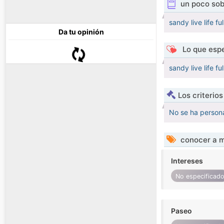
un poco sob
sandy live life f
Da tu opinión
Lo que espe
sandy live life f
Los criterio
No se ha persona
conocer a m
Intereses
No especificad
Paseo