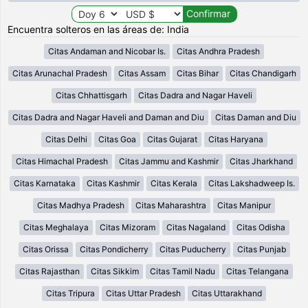
Encuentra solteros en las áreas de: India
Citas Andaman and Nicobar Is.
Citas Andhra Pradesh
Citas Arunachal Pradesh
Citas Assam
Citas Bihar
Citas Chandigarh
Citas Chhattisgarh
Citas Dadra and Nagar Haveli
Citas Dadra and Nagar Haveli and Daman and Diu
Citas Daman and Diu
Citas Delhi
Citas Goa
Citas Gujarat
Citas Haryana
Citas Himachal Pradesh
Citas Jammu and Kashmir
Citas Jharkhand
Citas Karnataka
Citas Kashmir
Citas Kerala
Citas Lakshadweep Is.
Citas Madhya Pradesh
Citas Maharashtra
Citas Manipur
Citas Meghalaya
Citas Mizoram
Citas Nagaland
Citas Odisha
Citas Orissa
Citas Pondicherry
Citas Puducherry
Citas Punjab
Citas Rajasthan
Citas Sikkim
Citas Tamil Nadu
Citas Telangana
Citas Tripura
Citas Uttar Pradesh
Citas Uttarakhand