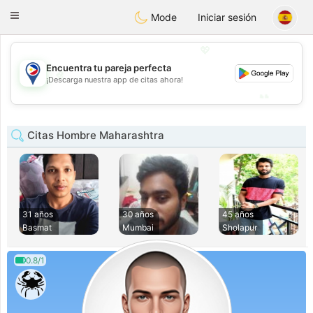
Philippines
Chat
Toggle
Mode
Iniciar sesión
navigation
💖
Encuentra tu pareja perfecta
💖
¡Descarga nuestra app de citas ahora!
💕
💕
Citas Hombre Maharashtra
31 años
30 años
45 años
Basmat
Mumbai
Sholapur
0.8/1