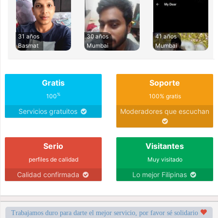
31 años
30 años
41 años
Basmat
Mumbai
Mumbai
Gratis
Soporte
%
100
100% gratis
Servicios gratuitos
Moderadores que escuchan
Serio
Visitantes
perfiles de calidad
Muy visitado
Calidad confirmada
Lo mejor Filipinas
Trabajamos duro para darte el mejor servicio, por favor sé solidario