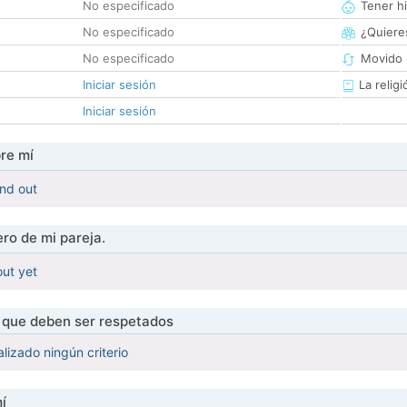
No especificado
Tener hi
No especificado
¿Quieres
No especificado
Movido 
Iniciar sesión
La religi
Iniciar sesión
re mí
ind out
ro de mi pareja.
out yet
s que deben ser respetados
lizado ningún criterio
í