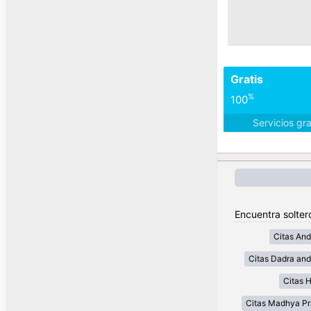
Gratis
%
100
Servicios gr
Encuentra soltero
Citas And
Citas Dadra and
Citas 
Citas Madhya P