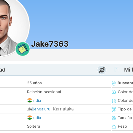
Jake7363
0
dad
Mi f
25 años
Buscan
Relación ocasional
Color d
India
Color d
Karnataka
Bengaluru
,
Tipo de
India
Tamaño
Soltera
Peso