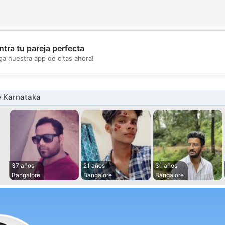
tra tu pareja perfecta
💖
ga nuestra app de citas ahora!
💕
 Karnataka
37 años
21 años
31 años
Bangalore
Bangalore
Bangalore