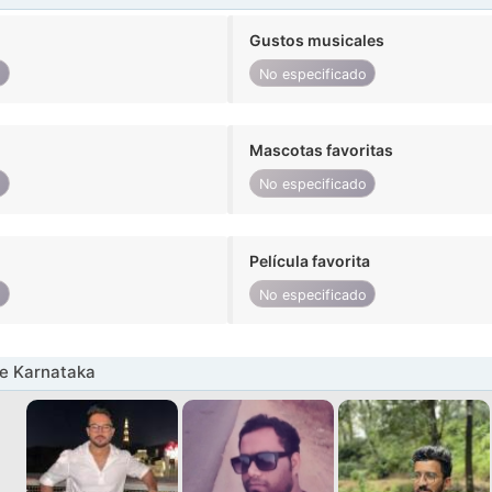
Gustos musicales
o
No especificado
Mascotas favoritas
o
No especificado
Película favorita
o
No especificado
e Karnataka