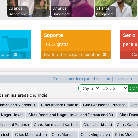
26 años
37 años
31 años
Bangalore
Bangalore
Bangalore
Soporte
Serio
100% gratis
perfile
atuitos
Moderadores que escuchan
Ca
Trabajamos duro para darte el mejor servicio, po
s en las áreas de: India
aman and Nicobar Is.
Citas Andhra Pradesh
Citas Arunachal Pradesh
Cit
 Nagar Haveli
Citas Dadra and Nagar Haveli and Daman and Diu
Citas Dam
Himachal Pradesh
Citas Jammu and Kashmir
Citas Jharkhand
Citas Karna
radesh
Citas Maharashtra
Citas Manipur
Citas Meghalaya
Citas Mizora