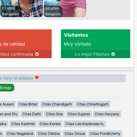
21 años
36 años
Bangalore
Belgaum
Visitantes
s de calidad
Muy visitado
lidad confirmada
Lo mejor Filipinas
r favor sé solidario
as Assam
Citas Bihar
Citas Chandigarh
Citas Chhattisgarh
an and Diu
Citas Delhi
Citas Goa
Citas Gujarat
Citas Haryana
taka
Citas Kashmir
Citas Kerala
Citas Lakshadweep Is.
m
Citas Nagaland
Citas Odisha
Citas Orissa
Citas Pondicherry