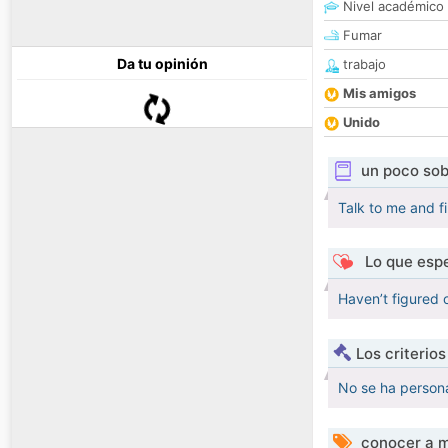
Nivel académico
Fumar
Da tu opinión
trabajo
Mis amigos
Unido
un poco sob
Talk to me and f
Lo que espe
Haven’t figured 
Los criterio
No se ha persona
conocer a m