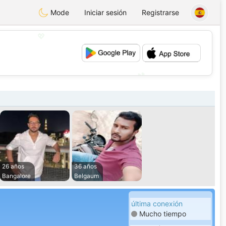
Mode
Iniciar sesión
Registrarse
💖
💕
26 años
36 años
Bangalore
Belgaum
última conexión
Mucho tiempo