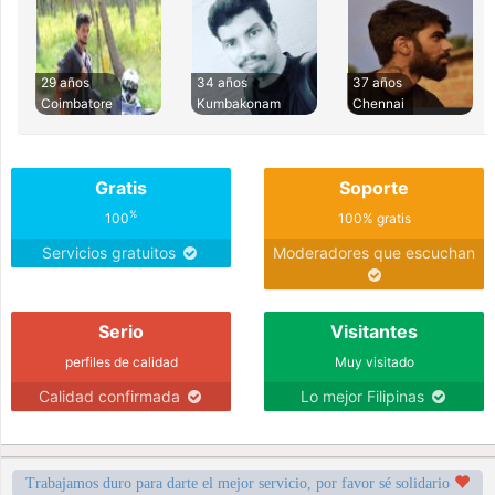
29 años
34 años
37 años
Coimbatore
Kumbakonam
Chennai
Gratis
Soporte
%
100
100% gratis
Servicios gratuitos
Moderadores que escuchan
Serio
Visitantes
perfiles de calidad
Muy visitado
Calidad confirmada
Lo mejor Filipinas
Trabajamos duro para darte el mejor servicio, por favor sé solidario