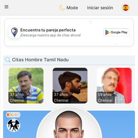
Philippines
Chat
Toggle
Mode
Iniciar sesión
navigation
💖
Encuentra tu pareja perfecta
💖
¡Descarga nuestra app de citas ahora!
💕
💕
Citas Hombre Tamil Nadu
37 años
37 años
59 años
Chennai
Chennai
Chennai
0.6/1