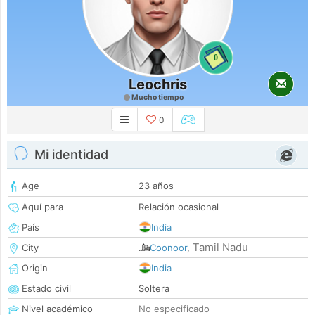
0
Leochris
Mucho tiempo
0
Mi identidad
Age
23 años
Aquí para
Relación ocasional
País
India
Tamil Nadu
City
Coonoor
,
Origin
India
Estado civil
Soltera
Nivel académico
No especificado