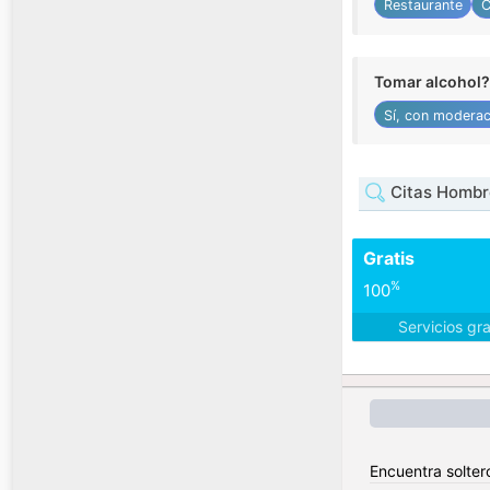
Restaurante
C
Tomar alcohol?
Sí, con moderac
Citas Hombr
Gratis
%
100
Servicios gr
Encuentra soltero