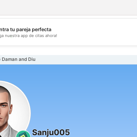
tra tu pareja perfecta
💖
ga nuestra app de citas ahora!
💕
 Daman and Diu
Sanju005