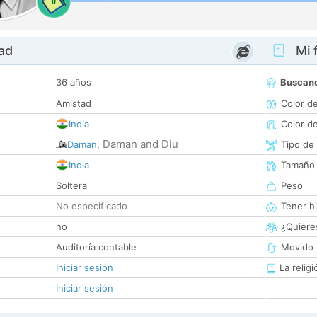
0
dad
Mi f
36 años
Buscan
Amistad
Color d
India
Color d
Daman and Diu
Daman
,
Tipo de
India
Tamaño
Soltera
Peso
No especificado
Tener hi
no
¿Quieres
Auditoría contable
Movido 
Iniciar sesión
La religi
Iniciar sesión