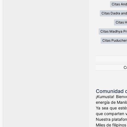
Citas And
Citas Dadra and
Citas 
Citas Madhya P
Citas Puducher
C
Comunidad de
¡Kumusta! Bienve
energía de Manil
Ya sea que esté
que comparten val
Nuestra platafor
Miles de filipin