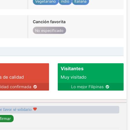
Vegetariano
indio
Italiana
Canción favorita
No especificado
Visitantes
s de calidad
Muy visitado
lidad confirmada
Lo mejor Filipinas
r favor sé solidario