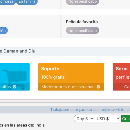
ompras
En familia
No especificado
Película favorita
ión
No especificado
e Daman and Diu
Soporte
Serio
100% gratis
perfile
atuitos
Moderadores que escuchan
Ca
Trabajamos duro para darte el mejor servicio, po
s en las áreas de: India