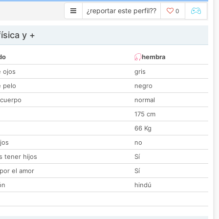
¿reportar este perfil??
0
ísica y +
do
hembra
e ojos
gris
e pelo
negro
 cuerpo
normal
175 cm
66 Kg
jos
no
 tener hijos
Sí
por el amor
Sí
ón
hindú