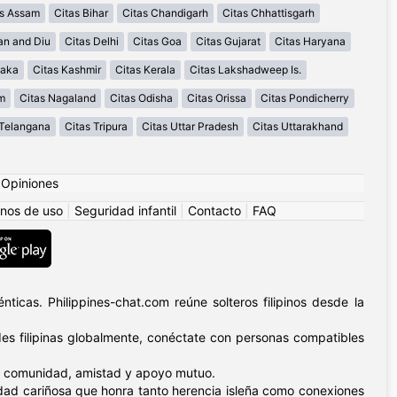
as Assam
Citas Bihar
Citas Chandigarh
Citas Chhattisgarh
an and Diu
Citas Delhi
Citas Goa
Citas Gujarat
Citas Haryana
taka
Citas Kashmir
Citas Kerala
Citas Lakshadweep Is.
m
Citas Nagaland
Citas Odisha
Citas Orissa
Citas Pondicherry
 Telangana
Citas Tripura
Citas Uttar Pradesh
Citas Uttarakhand
|
Opiniones
nos de uso
|
Seguridad infantil
|
Contacto
|
FAQ
ticas. Philippines-chat.com reúne solteros filipinos desde la
s filipinas globalmente, conéctate con personas compatibles
n – comunidad, amistad y apoyo mutuo.
nidad cariñosa que honra tanto herencia isleña como conexiones