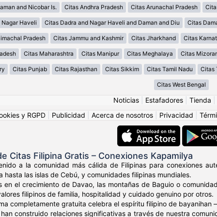
aman and Nicobar Is.
Citas Andhra Pradesh
Citas Arunachal Pradesh
Cit
 Nagar Haveli
Citas Dadra and Nagar Haveli and Daman and Diu
Citas Dam
Himachal Pradesh
Citas Jammu and Kashmir
Citas Jharkhand
Citas Karna
radesh
Citas Maharashtra
Citas Manipur
Citas Meghalaya
Citas Mizora
ry
Citas Punjab
Citas Rajasthan
Citas Sikkim
Citas Tamil Nadu
Citas
Citas West Bengal
Noticias
|
Estafadores
|
Tienda
ookies y RGPD
|
Publicidad
|
Acerca de nosotros
|
Privacidad
|
Térmi
 Citas Filipina Gratis – Conexiones Kapamilya
nido a la comunidad más cálida de Filipinas para conexiones autén
a hasta las islas de Cebú, y comunidades filipinas mundiales.
s en el crecimiento de Davao, las montañas de Baguio o comunidade
ores filipinos de familia, hospitalidad y cuidado genuino por otros.
ma completamente gratuita celebra el espíritu filipino de bayaniha
os han construido relaciones significativas a través de nuestra comu