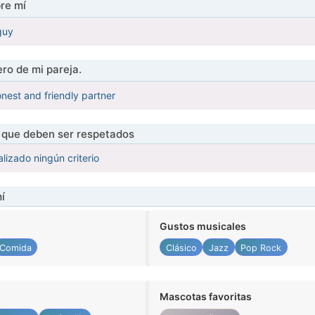
re mí
guy
ro de mi pareja.
honest and friendly partner
s que deben ser respetados
lizado ningún criterio
í
Gustos musicales
Comida
Clásico
Jazz
Pop Rock
Mascotas favoritas