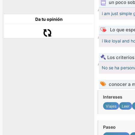
un poco sob
i am just simple 
Da tu opinión
Lo que espe
i like loyal and 
Los criterio
No se ha persona
conocer a m
Intereses
Viajes
Leer
Paseo