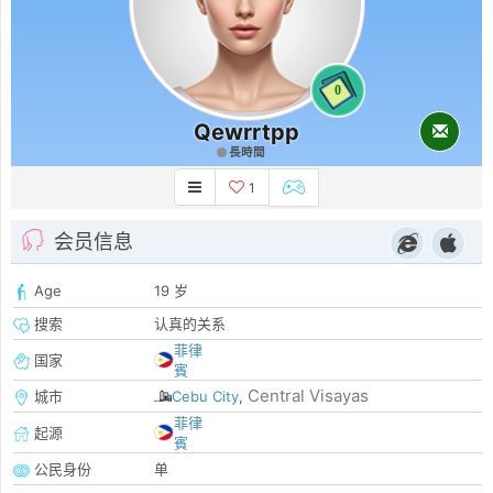
0
Qewrrtpp
長時間
1
会员信息
Age
19 岁
搜索
认真的关系
菲律
国家
賓
Central Visayas
城市
Cebu City
,
菲律
起源
賓
公民身份
单