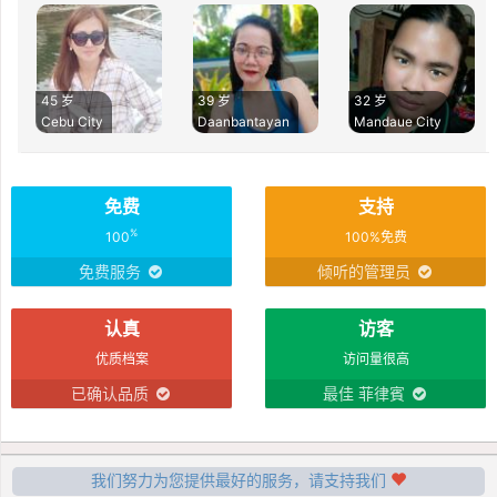
45 岁
39 岁
32 岁
Cebu City
Daanbantayan
Mandaue City
免费
支持
%
100
100%免费
免费服务
倾听的管理员
认真
访客
优质档案
访问量很高
已确认品质
最佳 菲律賓
我们努力为您提供最好的服务，请支持我们