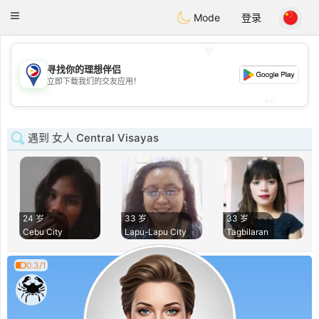
Philippines
Chat
Toggle
Mode
登录
navigation
💖
寻找你的理想伴侣
💖
立即下载我们的交友应用！
💕
💕
遇到 女人 Central Visayas
24 岁
33 岁
33 岁
Cebu City
Lapu-Lapu City
Tagbilaran
0.3/1