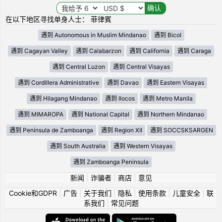
在以下地区寻找单身人士： 菲律賓
遇到 Autonomous in Muslim Mindanao
遇到 Bicol
遇到 Cagayan Valley
遇到 Calabarzon
遇到 California
遇到 Caraga
遇到 Central Luzon
遇到 Central Visayas
遇到 Cordillera Administrative
遇到 Davao
遇到 Eastern Visayas
遇到 Hilagang Mindanao
遇到 Ilocos
遇到 Metro Manila
遇到 MIMAROPA
遇到 National Capital
遇到 Northern Mindanao
遇到 Península de Zamboanga
遇到 Region XII
遇到 SOCCSKSARGEN
遇到 South Australia
遇到 Western Visayas
遇到 Zamboanga Peninsula
新闻
|
诈骗者
|
商店
|
意见
Cookie和GDPR
|
广告
|
关于我们
|
隐私
|
使用条款
|
儿童安全
|
联
系我们
|
常见问题