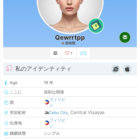
0
Qewrrtpp
長時間
1
私のアイデンティティ
Age
19 年
ここに
深刻な関係
フィリピ
国
ン
Central Visayas
市区町村
Cebu City
,
フィリピ
出身地
ン
婚姻状態
シングル