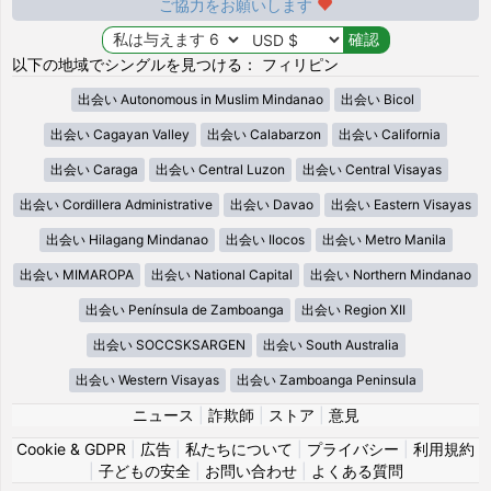
ご協力をお願いします
以下の地域でシングルを見つける： フィリピン
出会い Autonomous in Muslim Mindanao
出会い Bicol
出会い Cagayan Valley
出会い Calabarzon
出会い California
出会い Caraga
出会い Central Luzon
出会い Central Visayas
出会い Cordillera Administrative
出会い Davao
出会い Eastern Visayas
出会い Hilagang Mindanao
出会い Ilocos
出会い Metro Manila
出会い MIMAROPA
出会い National Capital
出会い Northern Mindanao
出会い Península de Zamboanga
出会い Region XII
出会い SOCCSKSARGEN
出会い South Australia
出会い Western Visayas
出会い Zamboanga Peninsula
ニュース
|
詐欺師
|
ストア
|
意見
Cookie & GDPR
|
広告
|
私たちについて
|
プライバシー
|
利用規約
|
子どもの安全
|
お問い合わせ
|
よくある質問