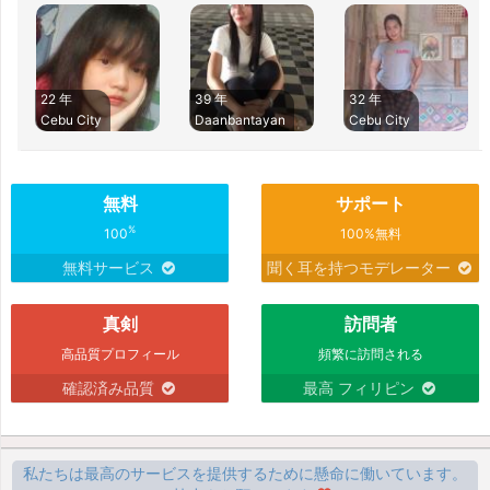
22 年
39 年
32 年
Cebu City
Daanbantayan
Cebu City
無料
サポート
%
100
100%無料
無料サービス
聞く耳を持つモデレーター
真剣
訪問者
高品質プロフィール
頻繁に訪問される
確認済み品質
最高 フィリピン
私たちは最高のサービスを提供するために懸命に働いています。