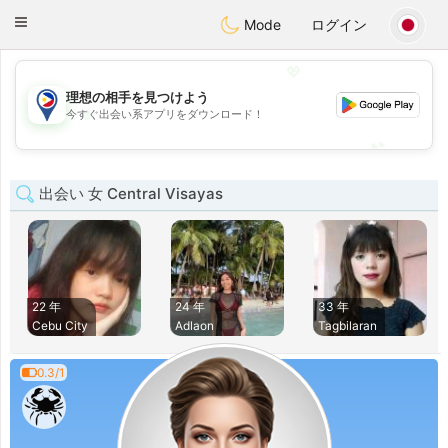
Philippines
Chat
Toggle
Mode
ログイン
navigation
💖
理想の相手を見つけよう
💖
今すぐ出会い系アプリをダウンロード！
💕
💕
出会い 女 Central Visayas
22 年
24 年
33 年
Cebu City
Adlaon
Tagbilaran
0.3/1