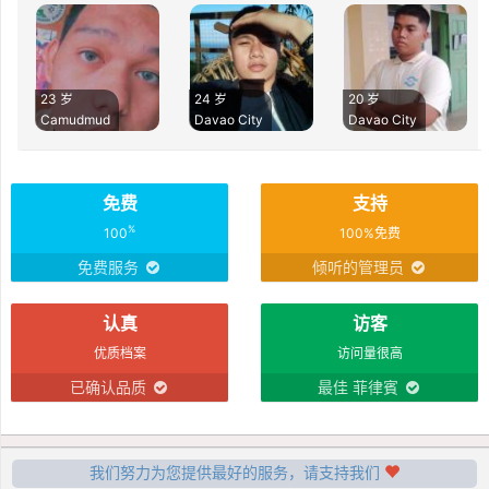
23 岁
24 岁
20 岁
Camudmud
Davao City
Davao City
免费
支持
%
100
100%免费
免费服务
倾听的管理员
认真
访客
优质档案
访问量很高
已确认品质
最佳 菲律賓
我们努力为您提供最好的服务，请支持我们