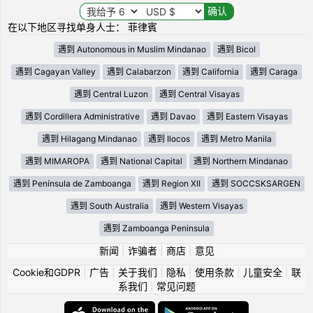
在以下地区寻找单身人士： 菲律賓
遇到 Autonomous in Muslim Mindanao
遇到 Bicol
遇到 Cagayan Valley
遇到 Calabarzon
遇到 California
遇到 Caraga
遇到 Central Luzon
遇到 Central Visayas
遇到 Cordillera Administrative
遇到 Davao
遇到 Eastern Visayas
遇到 Hilagang Mindanao
遇到 Ilocos
遇到 Metro Manila
遇到 MIMAROPA
遇到 National Capital
遇到 Northern Mindanao
遇到 Península de Zamboanga
遇到 Region XII
遇到 SOCCSKSARGEN
遇到 South Australia
遇到 Western Visayas
遇到 Zamboanga Peninsula
新闻
|
诈骗者
|
商店
|
意见
Cookie和GDPR
|
广告
|
关于我们
|
隐私
|
使用条款
|
儿童安全
|
联
系我们
|
常见问题