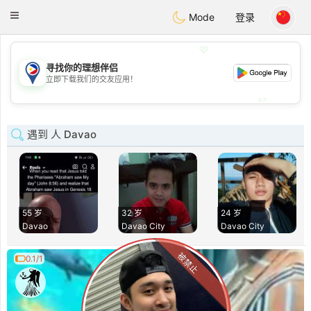
Philippines
Chat
Toggle
Mode
登录
navigation
💖
寻找你的理想伴侣
💖
立即下载我们的交友应用！
💕
💕
遇到 人 Davao
55 岁
32 岁
24 岁
Davao
Davao City
Davao City
被禁止
0.1/1