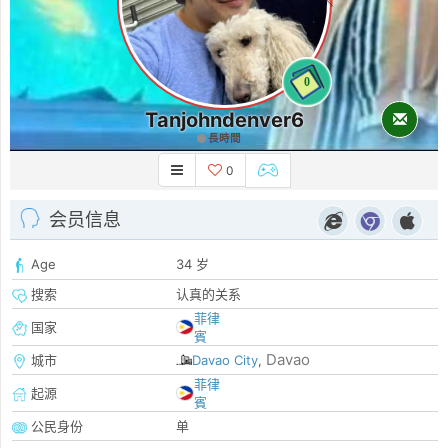
0
Tanjohndenver6
長時間
0
会员信息
Age
34 岁
搜索
认真的关系
菲律
国家
賓
Davao
城市
Davao City
,
菲律
起源
賓
公民身份
单