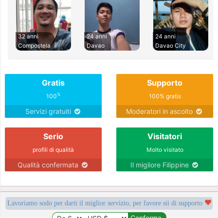
32 anni
24 anni
24 anni
Compostela
Davao
Davao City
Gratis
Supporto
%
100
100% gratis
Servizi gratuiti
Moderatori in ascolto
Serio
Visitatori
profili di qualità
Molto visitato
Qualità confermata
Il migliore Filippine
Lavoriamo sodo per darti il miglior servizio, per favore sii di supporto