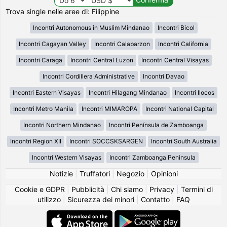
Trova single nelle aree di: Filippine
Incontri Autonomous in Muslim Mindanao
Incontri Bicol
Incontri Cagayan Valley
Incontri Calabarzon
Incontri California
Incontri Caraga
Incontri Central Luzon
Incontri Central Visayas
Incontri Cordillera Administrative
Incontri Davao
Incontri Eastern Visayas
Incontri Hilagang Mindanao
Incontri Ilocos
Incontri Metro Manila
Incontri MIMAROPA
Incontri National Capital
Incontri Northern Mindanao
Incontri Península de Zamboanga
Incontri Region XII
Incontri SOCCSKSARGEN
Incontri South Australia
Incontri Western Visayas
Incontri Zamboanga Peninsula
Notizie
|
Truffatori
|
Negozio
|
Opinioni
Cookie e GDPR
|
Pubblicità
|
Chi siamo
|
Privacy
|
Termini di
utilizzo
|
Sicurezza dei minori
|
Contatto
|
FAQ