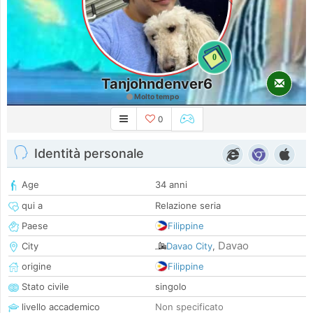
0
Tanjohndenver6
Molto tempo
0
Identità personale
Age
34 anni
qui a
Relazione seria
Paese
Filippine
Davao
City
Davao City
,
origine
Filippine
Stato civile
singolo
livello accademico
Non specificato