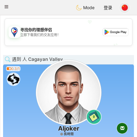
Philippines
Chat
Toggle
Mode
登录
navigation
💖
寻找你的理想伴侣
💖
立即下载我们的交友应用！
💕
💕
遇到 人 Cagayan Valley
0.3/1
0
Aljoker
長時間