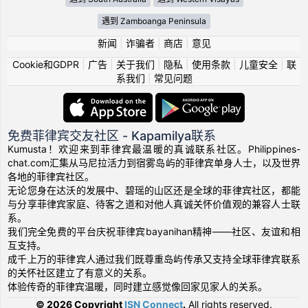
遇到 Zamboanga Peninsula
新闻
|
诈骗者
|
商店
|
意见
Cookie和GDPR
|
广告
|
关于我们
|
隐私
|
使用条款
|
儿童安全
|
联
系我们
|
常见问题
免费菲律宾交友社区 - Kapamilya联系
Kumusta！欢迎来到菲律宾最温暖的真诚联系社区。Philippines-
chat.com汇集从马尼拉活力到宿雾岛屿的菲律宾单身人士，以及世界
各地的菲律宾社区。
无论您身在达沃的发展中、碧瑶的山区还是全球的菲律宾社区，都能
与分享菲律宾家庭、待客之道和对他人真诚关怀价值观的兼容人士联
系。
我们完全免费的平台庆祝菲律宾bayanihan精神——社区、友谊和相
互支持。
成千上万的菲律宾人通过我们既尊重岛屿传承又支持全球菲律宾联系
的关怀社区建立了有意义的关系。
体验传奇的菲律宾温暖，同时建立感觉像回家见家人的关系。
© 2026 Copyright
ISN Connect
.
All rights reserved.