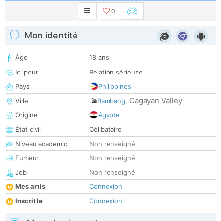
0
Mon identité
Âge
18 ans
Ici pour
Relation sérieuse
Pays
Philippines
Cagayan Valley
Ville
Bambang
,
Origine
égypte
État civil
Célibataire
Niveau academic
Non renseigné
Fumeur
Non renseigné
Job
Non renseigné
Mes amis
Connexion
Inscrit le
Connexion