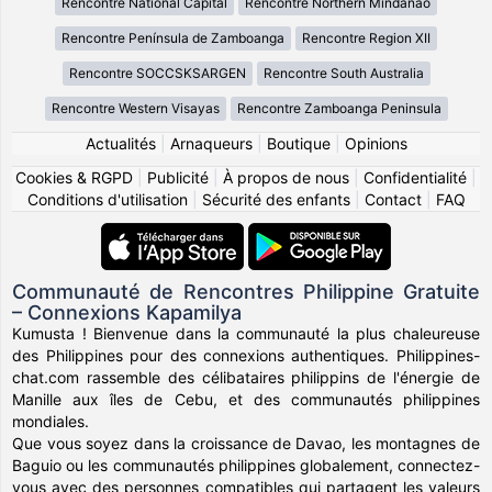
Rencontre National Capital
Rencontre Northern Mindanao
Rencontre Península de Zamboanga
Rencontre Region XII
Rencontre SOCCSKSARGEN
Rencontre South Australia
Rencontre Western Visayas
Rencontre Zamboanga Peninsula
Actualités
|
Arnaqueurs
|
Boutique
|
Opinions
Cookies & RGPD
|
Publicité
|
À propos de nous
|
Confidentialité
|
Conditions d'utilisation
|
Sécurité des enfants
|
Contact
|
FAQ
Communauté de Rencontres Philippine Gratuite
– Connexions Kapamilya
Kumusta ! Bienvenue dans la communauté la plus chaleureuse
des Philippines pour des connexions authentiques. Philippines-
chat.com rassemble des célibataires philippins de l'énergie de
Manille aux îles de Cebu, et des communautés philippines
mondiales.
Que vous soyez dans la croissance de Davao, les montagnes de
Baguio ou les communautés philippines globalement, connectez-
vous avec des personnes compatibles qui partagent les valeurs