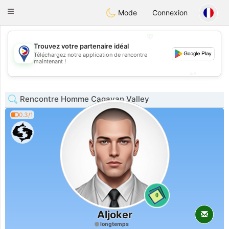
Philippines
Chat
Toggle
Mode
Connexion
navigation
💖
Trouvez votre partenaire idéal
Téléchargez notre application de rencontre
💖
maintenant !
💕
💕
Rencontre Homme Cagayan Valley
0.3/1
0
Aljoker
longtemps