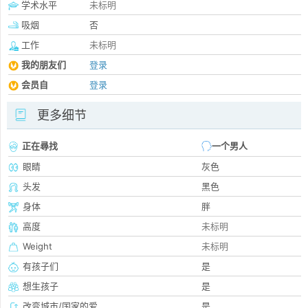
学术水平
未标明
吸烟
否
工作
未标明
我的朋友们
登录
会员自
登录
更多细节
正在尋找
一个男人
眼睛
灰色
头发
黑色
身体
胖
高度
未标明
Weight
未标明
有孩子们
是
想生孩子
是
改变城市/国家的爱
是