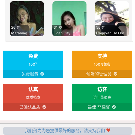
26 岁
31 岁
58 岁
Maramag
Iligan City
Cagayan De Oro
免费
支持
%
100
100%免费
免费服务
倾听的管理员
认真
访客
优质档案
访问量很高
已确认品质
最佳 菲律賓
我们努力为您提供最好的服务，请支持我们