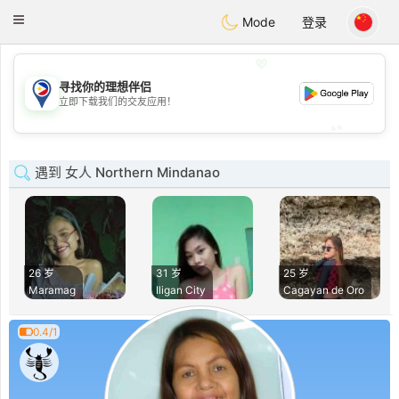
Philippines
Chat
Toggle
Mode
登录
navigation
💖
寻找你的理想伴侣
💖
立即下载我们的交友应用！
💕
💕
遇到 女人 Northern Mindanao
26 岁
31 岁
25 岁
Maramag
Iligan City
Cagayan de Oro
0.4/1