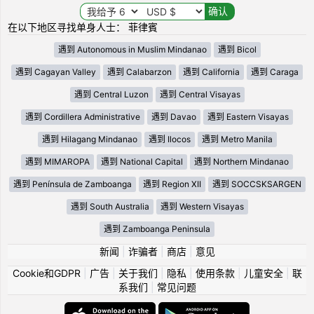
在以下地区寻找单身人士： 菲律賓
遇到 Autonomous in Muslim Mindanao
遇到 Bicol
遇到 Cagayan Valley
遇到 Calabarzon
遇到 California
遇到 Caraga
遇到 Central Luzon
遇到 Central Visayas
遇到 Cordillera Administrative
遇到 Davao
遇到 Eastern Visayas
遇到 Hilagang Mindanao
遇到 Ilocos
遇到 Metro Manila
遇到 MIMAROPA
遇到 National Capital
遇到 Northern Mindanao
遇到 Península de Zamboanga
遇到 Region XII
遇到 SOCCSKSARGEN
遇到 South Australia
遇到 Western Visayas
遇到 Zamboanga Peninsula
新闻
|
诈骗者
|
商店
|
意见
Cookie和GDPR
|
广告
|
关于我们
|
隐私
|
使用条款
|
儿童安全
|
联
系我们
|
常见问题