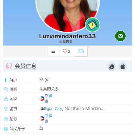
1
Luzvimindaotero33
長時間
2
会员信息
Age
75 岁
搜索
认真的关系
菲律
国家
賓
Northern Mindan...
城市
Iligan City
,
菲律
起源
賓
公民身份
单