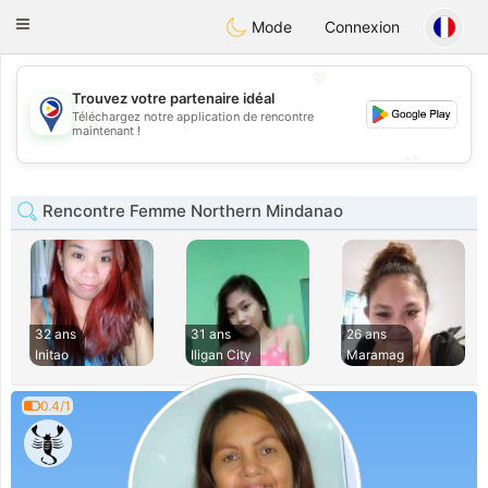
Philippines
Chat
Toggle
Mode
Connexion
navigation
💖
Trouvez votre partenaire idéal
Téléchargez notre application de rencontre
💖
maintenant !
💕
💕
Rencontre Femme Northern Mindanao
32 ans
31 ans
26 ans
Initao
Iligan City
Maramag
0.4/1