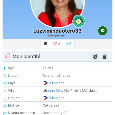
1
Luzvimindaotero33
longtemps
2
Mon identité
Âge
75 ans
Ici pour
Relation sérieuse
Pays
Philippines
Northern Mindan...
Ville
Iligan City
,
Origine
Philippines
État civil
Célibataire
Niveau academic
Non renseigné