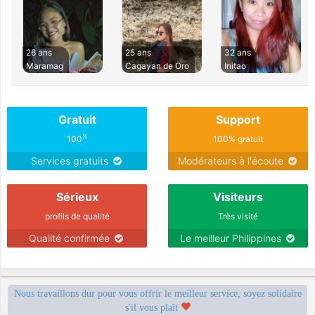
26 ans
25 ans
32 ans
Maramag
Cagayan de Oro
Initao
Gratuit
Support
%
100
100% gratuit
Services gratuits
Modérateurs à l'écoute
Sérieux
Visiteurs
profils de qualité
Très visité
Qualité confirmée
Le meilleur Philippines
Nous travaillons dur pour vous offrir le meilleur service, soyez solidaire
s'il vous plaît