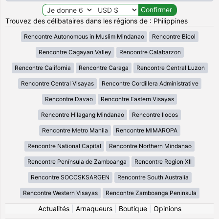
Trouvez des célibataires dans les régions de : Philippines
Rencontre Autonomous in Muslim Mindanao
Rencontre Bicol
Rencontre Cagayan Valley
Rencontre Calabarzon
Rencontre California
Rencontre Caraga
Rencontre Central Luzon
Rencontre Central Visayas
Rencontre Cordillera Administrative
Rencontre Davao
Rencontre Eastern Visayas
Rencontre Hilagang Mindanao
Rencontre Ilocos
Rencontre Metro Manila
Rencontre MIMAROPA
Rencontre National Capital
Rencontre Northern Mindanao
Rencontre Península de Zamboanga
Rencontre Region XII
Rencontre SOCCSKSARGEN
Rencontre South Australia
Rencontre Western Visayas
Rencontre Zamboanga Peninsula
Actualités
|
Arnaqueurs
|
Boutique
|
Opinions