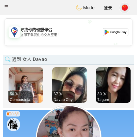
Philippines
Chat
Toggle
Mode
登录
navigation
💖
寻找你的理想伴侣
💖
立即下载我们的交友应用！
💕
💕
遇到 女人 Davao
50 岁
37 岁
33 岁
Compostela
Davao City
Tagum
0.6/1