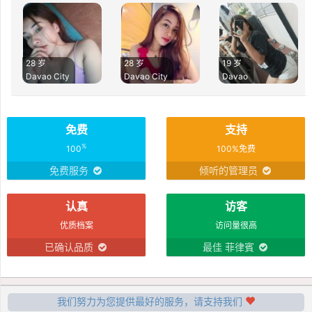
28 岁
28 岁
19 岁
Davao City
Davao City
Davao
免费
支持
%
100
100%免费
免费服务
倾听的管理员
认真
访客
优质档案
访问量很高
已确认品质
最佳 菲律賓
我们努力为您提供最好的服务，请支持我们