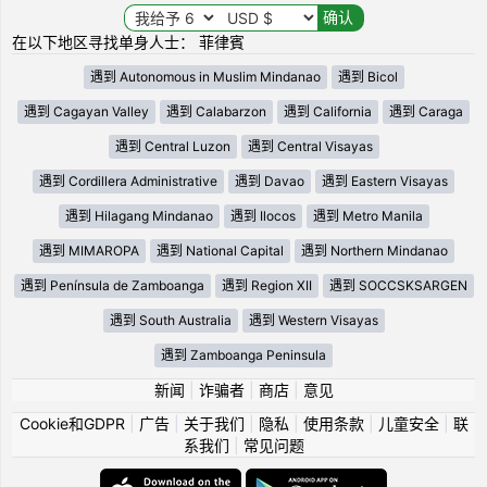
在以下地区寻找单身人士： 菲律賓
遇到 Autonomous in Muslim Mindanao
遇到 Bicol
遇到 Cagayan Valley
遇到 Calabarzon
遇到 California
遇到 Caraga
遇到 Central Luzon
遇到 Central Visayas
遇到 Cordillera Administrative
遇到 Davao
遇到 Eastern Visayas
遇到 Hilagang Mindanao
遇到 Ilocos
遇到 Metro Manila
遇到 MIMAROPA
遇到 National Capital
遇到 Northern Mindanao
遇到 Península de Zamboanga
遇到 Region XII
遇到 SOCCSKSARGEN
遇到 South Australia
遇到 Western Visayas
遇到 Zamboanga Peninsula
新闻
|
诈骗者
|
商店
|
意见
Cookie和GDPR
|
广告
|
关于我们
|
隐私
|
使用条款
|
儿童安全
|
联
系我们
|
常见问题