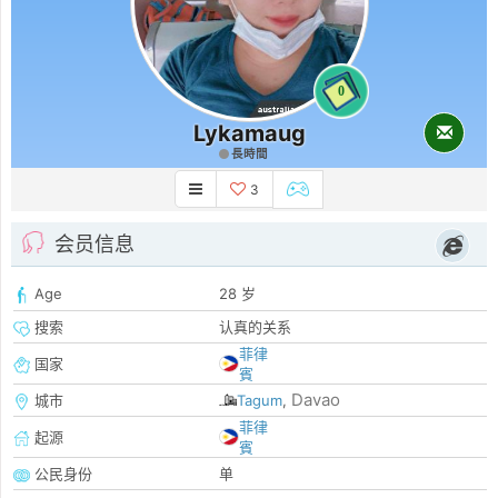
0
Lykamaug
長時間
3
会员信息
Age
28 岁
搜索
认真的关系
菲律
国家
賓
Davao
城市
Tagum
,
菲律
起源
賓
公民身份
单