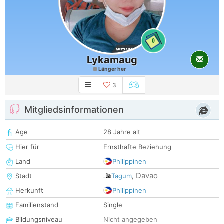
0
Lykamaug
Länger her
3
Mitgliedsinformationen
Age
28 Jahre alt
Hier für
Ernsthafte Beziehung
Land
Philippinen
Davao
Stadt
Tagum
,
Herkunft
Philippinen
Familienstand
Single
Bildungsniveau
Nicht angegeben