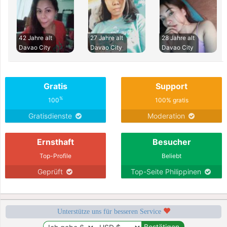
42 Jahre alt
27 Jahre alt
28 Jahre alt
Davao City
Davao City
Davao City
Gratis
Support
%
100
100% gratis
Gratisdienste
Moderation
Ernsthaft
Besucher
Top-Profile
Beliebt
Geprüft
Top-Seite Philippinen
Unterstütze uns für besseren Service