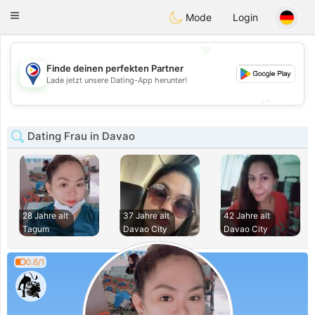
Philippines
Chat
Toggle
Mode
Login
navigation
💖
Finde deinen perfekten Partner
💖
Lade jetzt unsere Dating-App herunter!
💕
💕
Dating Frau in Davao
28 Jahre alt
37 Jahre alt
42 Jahre alt
Tagum
Davao City
Davao City
0.6/1