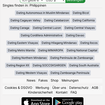
Singles finden in: Philippinen
Dating Autonomous in Muslim Mindanao
Dating Bicol
Dating Cagayan Valley
Dating Calabarzon
Dating California
Dating Caraga
Dating Central Luzon
Dating Central Visayas
Dating Cordillera Administrative
Dating Davao
Dating Eastern Visayas
Dating Hilagang Mindanao
Dating Ilocos
Dating Metro Manila
Dating MIMAROPA
Dating National Capital
Dating Northern Mindanao
Dating Península de Zamboanga
Dating Region XII
Dating SOCCSKSARGEN
Dating South Australia
Dating Western Visayas
Dating Zamboanga Peninsula
News
|
Fakes
|
Shop
|
Meinungen
Cookies & DSGVO
|
Werbung
|
Über uns
|
Datenschutz
|
AGB
|
Kindersicherheit
|
Kontakt
|
FAQ