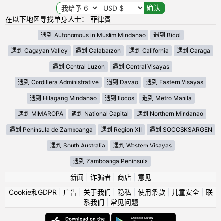
在以下地区寻找单身人士： 菲律賓
遇到 Autonomous in Muslim Mindanao
遇到 Bicol
遇到 Cagayan Valley
遇到 Calabarzon
遇到 California
遇到 Caraga
遇到 Central Luzon
遇到 Central Visayas
遇到 Cordillera Administrative
遇到 Davao
遇到 Eastern Visayas
遇到 Hilagang Mindanao
遇到 Ilocos
遇到 Metro Manila
遇到 MIMAROPA
遇到 National Capital
遇到 Northern Mindanao
遇到 Península de Zamboanga
遇到 Region XII
遇到 SOCCSKSARGEN
遇到 South Australia
遇到 Western Visayas
遇到 Zamboanga Peninsula
新闻
|
诈骗者
|
商店
|
意见
Cookie和GDPR
|
广告
|
关于我们
|
隐私
|
使用条款
|
儿童安全
|
联
系我们
|
常见问题