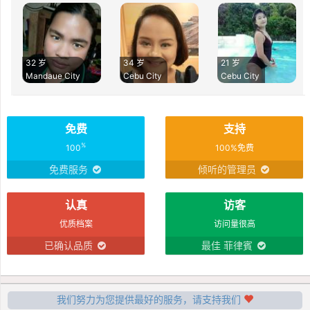
32 岁
34 岁
21 岁
Mandaue City
Cebu City
Cebu City
免费
支持
%
100
100%免费
免费服务
倾听的管理员
认真
访客
优质档案
访问量很高
已确认品质
最佳 菲律賓
我们努力为您提供最好的服务，请支持我们