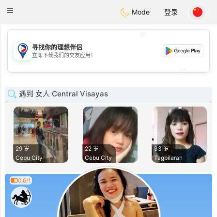
Philippines
Chat
Toggle
Mode
登录
navigation
💖
寻找你的理想伴侣
💖
立即下载我们的交友应用！
💕
💕
遇到 女人 Central Visayas
29 岁
22 岁
33 岁
Cebu City
Cebu City
Tagbilaran
0.6/1