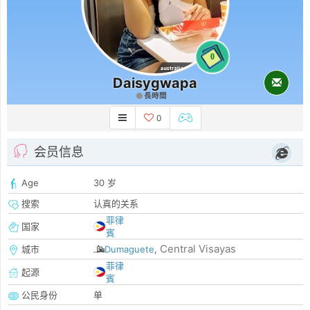
0
Daisygwapa
長時間
0
会员信息
Age
30 岁
搜索
认真的关系
菲律
国家
賓
Central Visayas
城市
Dumaguete
,
菲律
起源
賓
公民身份
单