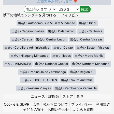
ご協力をお願いします
以下の地域でシングルを見つける： フィリピン
出会い Autonomous in Muslim Mindanao
出会い Bicol
出会い Cagayan Valley
出会い Calabarzon
出会い California
出会い Caraga
出会い Central Luzon
出会い Central Visayas
出会い Cordillera Administrative
出会い Davao
出会い Eastern Visayas
出会い Hilagang Mindanao
出会い Ilocos
出会い Metro Manila
出会い MIMAROPA
出会い National Capital
出会い Northern Mindanao
出会い Península de Zamboanga
出会い Region XII
出会い SOCCSKSARGEN
出会い South Australia
出会い Western Visayas
出会い Zamboanga Peninsula
ニュース
|
詐欺師
|
ストア
|
意見
Cookie & GDPR
|
広告
|
私たちについて
|
プライバシー
|
利用規約
|
子どもの安全
|
お問い合わせ
|
よくある質問