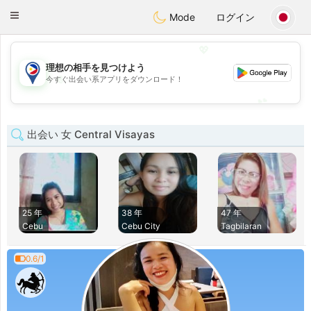
Philippines
Chat
Toggle
Mode
ログイン
navigation
💖
理想の相手を見つけよう
💖
今すぐ出会い系アプリをダウンロード！
💕
💕
出会い 女 Central Visayas
25 年
38 年
47 年
Cebu
Cebu City
Tagbilaran
0.6/1