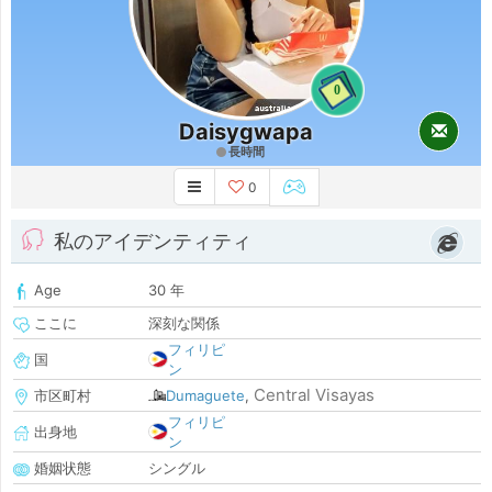
0
Daisygwapa
長時間
0
私のアイデンティティ
Age
30 年
ここに
深刻な関係
フィリピ
国
ン
Central Visayas
市区町村
Dumaguete
,
フィリピ
出身地
ン
婚姻状態
シングル