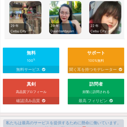
29 年
39 年
22 年
Cebu City
Daanbantayan
Cebu City
無料
サポート
%
100
100%無料
無料サービス
聞く耳を持つモデレーター
真剣
訪問者
高品質プロフィール
頻繁に訪問される
確認済み品質
最高 フィリピン
私たちは最高のサービスを提供するために懸命に働いています。