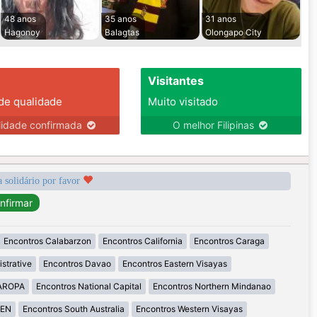
48 anos
35 anos
31 anos
Hagonoy
Balagtas
Olongapo City
Visitantes
 de qualidade
Muito visitado
lidade confirmada
O melhor Filipinas
a solidário por favor
Encontros Calabarzon
Encontros California
Encontros Caraga
strative
Encontros Davao
Encontros Eastern Visayas
MAROPA
Encontros National Capital
Encontros Northern Mindanao
GEN
Encontros South Australia
Encontros Western Visayas