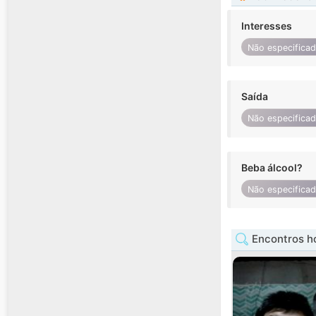
Interesses
Não especifica
Saída
Não especifica
Beba álcool?
Não especifica
Encontros h