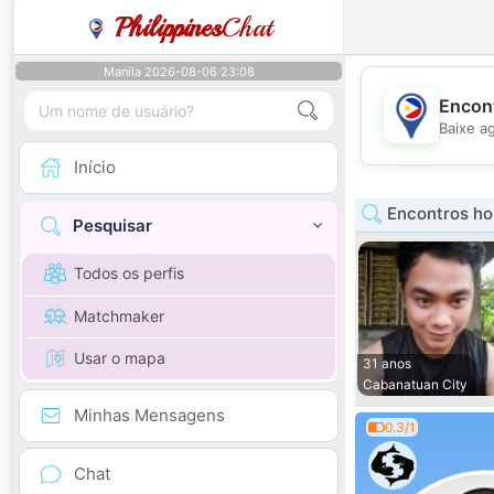
Philippines
Chat
Manila 2026-08-06 23:08
Encont
Baixe a
Início
Encontros ho
Pesquisar
Todos os perfis
Matchmaker
Usar o mapa
31 anos
Cabanatuan City
Minhas Mensagens
0.3/1
Chat