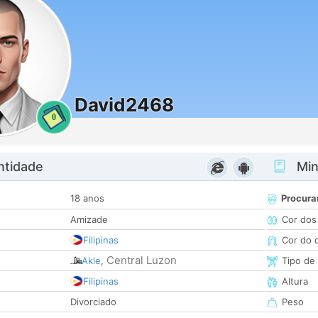
David2468
0
ntidade
Minh
18 anos
Procura
Amizade
Cor dos
Filipinas
Cor do 
Central Luzon
Akle
,
Tipo de
Filipinas
Altura
Divorciado
Peso