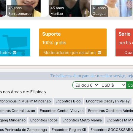
45 anos
45 anos
41 anos
San Leonardo
Marilao
Guagua
Suporte
Sério
100% grátis
perfis
tuitos
Moderadores que escutam
Qua
Trabalhamos duro para dar o melhor serviço, sej
s nas áreas de: Filipinas
utonomous in Muslim Mindanao
Encontros Bicol
Encontros Cagayan Valley
ontros Central Luzon
Encontros Central Visayas
Encontros Cordillera Admini
agang Mindanao
Encontros Ilocos
Encontros Metro Manila
Encontros MI
ros Península de Zamboanga
Encontros Region XII
Encontros SOCCSKSAR