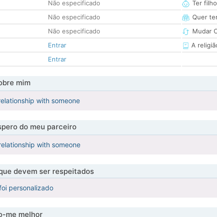
Não especificado
Ter filh
Não especificado
Quer ter
Não especificado
Mudar C
Entrar
A religiã
Entrar
obre mim
 relationship with someone
pero do meu parceiro
 relationship with someone
 que devem ser respeitados
foi personalizado
-me melhor