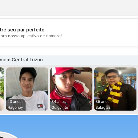
re seu par perfeito
💖
gora nosso aplicativo de namoro!
💕
mem Central Luzon
40 anos
34 anos
35 anos
Hagonoy
Guiguinto
Balagtas