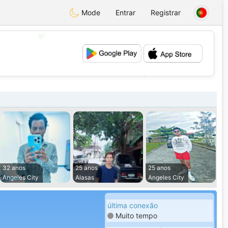
Mode
Entrar
Registrar
💖
💕
32 anos
25 anos
25 anos
Angeles City
Alasas
Angeles City
última conexão
Muito tempo