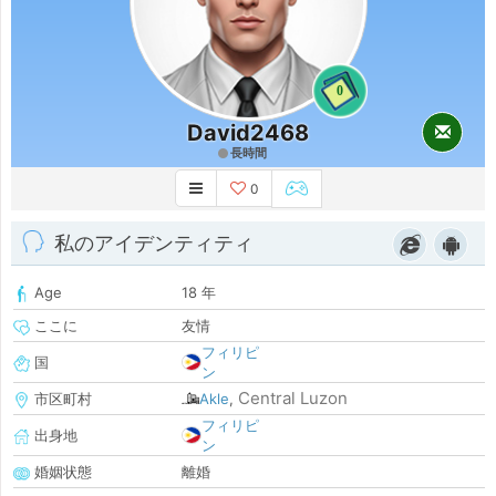
0
David2468
長時間
0
私のアイデンティティ
Age
18 年
ここに
友情
フィリピ
国
ン
Central Luzon
市区町村
Akle
,
フィリピ
出身地
ン
婚姻状態
離婚