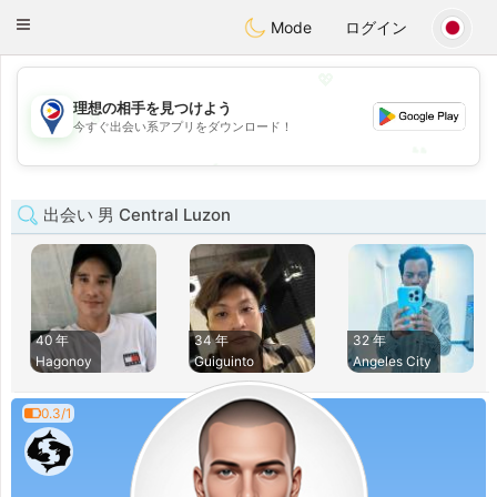
Philippines
Chat
Toggle
Mode
ログイン
navigation
💖
理想の相手を見つけよう
💖
今すぐ出会い系アプリをダウンロード！
💕
💕
出会い 男 Central Luzon
40 年
34 年
32 年
Hagonoy
Guiguinto
Angeles City
0.3/1