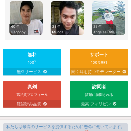
40 年
31 年
25 年
Hagonoy
Munoz
Angeles City
無料
サポート
%
100
100%無料
無料サービス
聞く耳を持つモデレーター
真剣
訪問者
高品質プロフィール
頻繁に訪問される
確認済み品質
最高 フィリピン
私たちは最高のサービスを提供するために懸命に働いています。