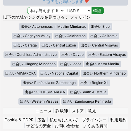
ご協力をお願いします
以下の地域でシングルを見つける： フィリピン
出会い Autonomous in Muslim Mindanao
出会い Bicol
出会い Cagayan Valley
出会い Calabarzon
出会い California
出会い Caraga
出会い Central Luzon
出会い Central Visayas
出会い Cordillera Administrative
出会い Davao
出会い Eastern Visayas
出会い Hilagang Mindanao
出会い Ilocos
出会い Metro Manila
出会い MIMAROPA
出会い National Capital
出会い Northern Mindanao
出会い Península de Zamboanga
出会い Region XII
出会い SOCCSKSARGEN
出会い South Australia
出会い Western Visayas
出会い Zamboanga Peninsula
ニュース
|
詐欺師
|
ストア
|
意見
Cookie & GDPR
|
広告
|
私たちについて
|
プライバシー
|
利用規約
|
子どもの安全
|
お問い合わせ
|
よくある質問