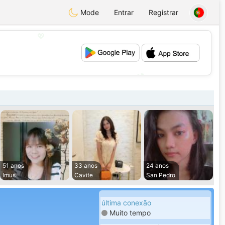
Mode
Entrar
Registrar
💖
💕
51 anos
33 anos
24 anos
Imus
Cavite
San Pedro
última conexão
Muito tempo