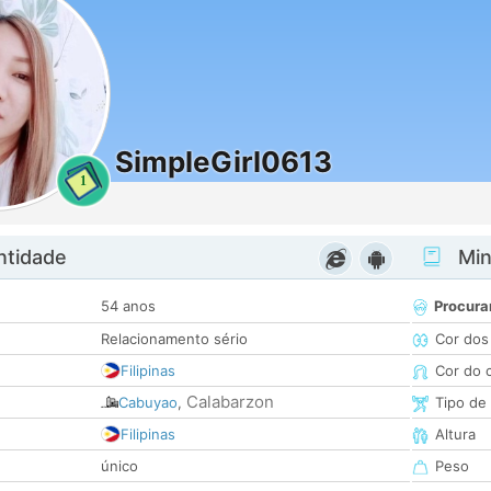
SimpleGirl0613
1
ntidade
Minh
54 anos
Procura
Relacionamento sério
Cor dos
Filipinas
Cor do 
Calabarzon
Cabuyao
,
Tipo de
Filipinas
Altura
único
Peso