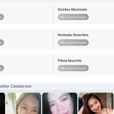
Gostos Musicais
do
Não especificado
Animais favoritos
do
Não especificado
Filme favorito
do
Não especificado
ulher Calabarzon