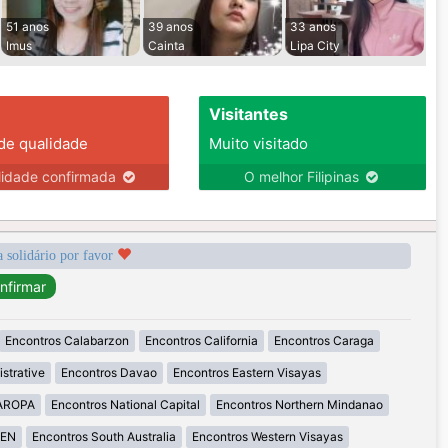
51 anos
39 anos
33 anos
Imus
Cainta
Lipa City
Visitantes
 de qualidade
Muito visitado
lidade confirmada
O melhor Filipinas
a solidário por favor
Encontros Calabarzon
Encontros California
Encontros Caraga
strative
Encontros Davao
Encontros Eastern Visayas
MAROPA
Encontros National Capital
Encontros Northern Mindanao
GEN
Encontros South Australia
Encontros Western Visayas