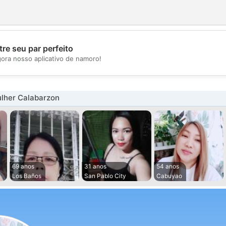
re seu par perfeito
💖
gora nosso aplicativo de namoro!
💕
lher Calabarzon
69 anos
31 anos
54 anos
Los Baños
San Pablo City
Cabuyao