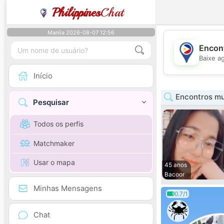
Philippines
Chat
Manila 2026-08-07 12:56
Encont
Baixe a
Início
Encontros mu
Pesquisar
Todos os perfis
Matchmaker
Usar o mapa
45 anos
Bacoor
Minhas Mensagens
0.7/1
Chat