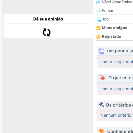
Nível Acadêmico
Fumar
Dê sua opinião
Job
Meus amigos
Registado
um pouco s
I am a single moth
O que eu es
I am a single moth
Os critérios
Nenhum critério 
Conhecendo