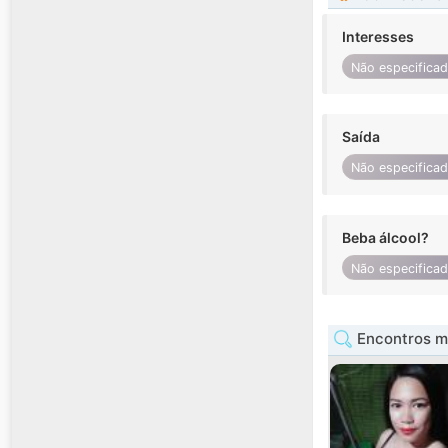
Interesses
Não especifica
Saída
Não especifica
Beba álcool?
Não especifica
Encontros m