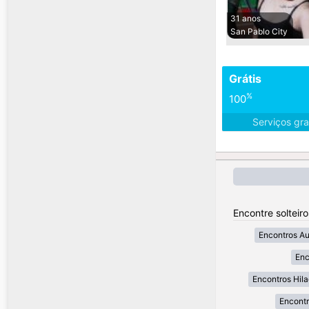
31 anos
San Pablo City
Grátis
%
100
Serviços gra
Encontre solteiro
Encontros A
Enc
Encontros Hil
Encont