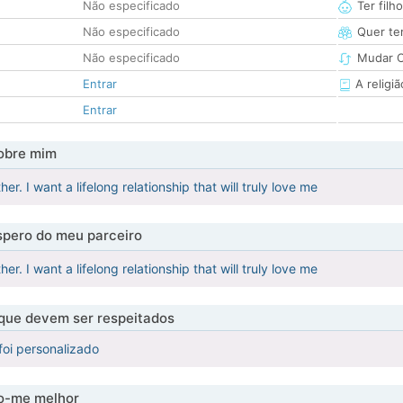
Não especificado
Ter filh
Não especificado
Quer ter
Não especificado
Mudar C
Entrar
A religiã
Entrar
obre mim
er. I want a lifelong relationship that will truly love me
pero do meu parceiro
er. I want a lifelong relationship that will truly love me
 que devem ser respeitados
foi personalizado
-me melhor