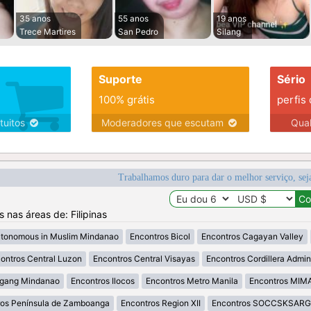
35 anos
55 anos
19 anos
Trece Martires
San Pedro
Silang
Suporte
Sério
100% grátis
perfis
tuitos
Moderadores que escutam
Qua
Trabalhamos duro para dar o melhor serviço, sej
s nas áreas de: Filipinas
utonomous in Muslim Mindanao
Encontros Bicol
Encontros Cagayan Valley
ontros Central Luzon
Encontros Central Visayas
Encontros Cordillera Admini
agang Mindanao
Encontros Ilocos
Encontros Metro Manila
Encontros MI
ros Península de Zamboanga
Encontros Region XII
Encontros SOCCSKSAR