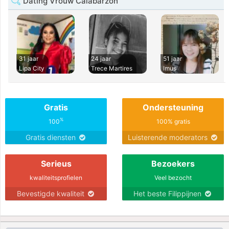
Dating Vrouw Calabarzon
31 jaar
24 jaar
51 jaar
Lipa City
Trece Martires
Imus
Gratis
Ondersteuning
%
100
100% gratis
Gratis diensten
Luisterende moderators
Serieus
Bezoekers
kwaliteitsprofielen
Veel bezocht
Bevestigde kwaliteit
Het beste Filippijnen