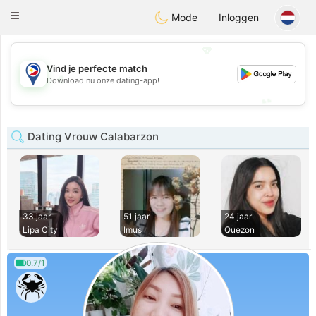
Philippines
Chat
Toggle
Mode
Inloggen
navigation
💖
Vind je perfecte match
💖
Download nu onze dating-app!
💕
💕
Dating Vrouw Calabarzon
33 jaar
51 jaar
24 jaar
Lipa City
Imus
Quezon
0.7/1