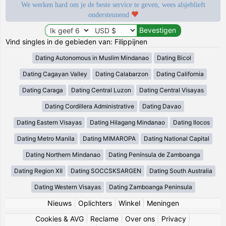
We werken hard om je de beste service te geven, wees alsjeblieft
ondersteunend
Vind singles in de gebieden van: Filippijnen
Dating Autonomous in Muslim Mindanao
Dating Bicol
Dating Cagayan Valley
Dating Calabarzon
Dating California
Dating Caraga
Dating Central Luzon
Dating Central Visayas
Dating Cordillera Administrative
Dating Davao
Dating Eastern Visayas
Dating Hilagang Mindanao
Dating Ilocos
Dating Metro Manila
Dating MIMAROPA
Dating National Capital
Dating Northern Mindanao
Dating Península de Zamboanga
Dating Region XII
Dating SOCCSKSARGEN
Dating South Australia
Dating Western Visayas
Dating Zamboanga Peninsula
Nieuws
|
Oplichters
|
Winkel
|
Meningen
Cookies & AVG
|
Reclame
|
Over ons
|
Privacy
|