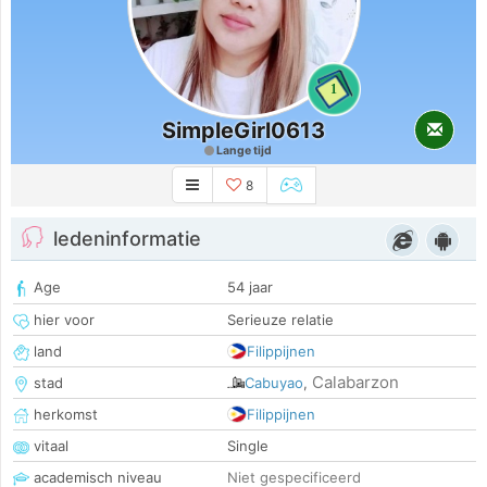
1
SimpleGirl0613
Lange tijd
8
ledeninformatie
Age
54 jaar
hier voor
Serieuze relatie
land
Filippijnen
Calabarzon
stad
Cabuyao
,
herkomst
Filippijnen
vitaal
Single
academisch niveau
Niet gespecificeerd