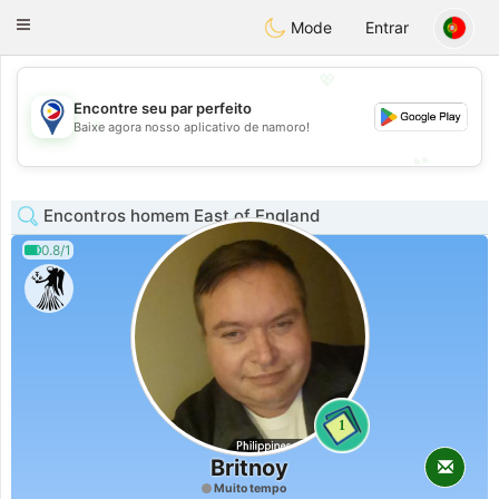
Philippines
Chat
Toggle
Mode
Entrar
navigation
💖
Encontre seu par perfeito
💖
Baixe agora nosso aplicativo de namoro!
💕
💕
Encontros homem East of England
0.8/1
1
Britnoy
Muito tempo