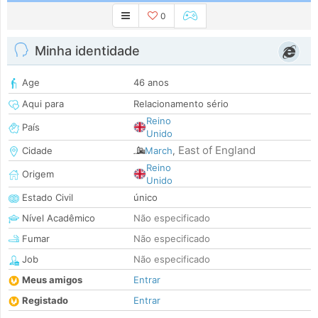
0
Minha identidade
Age
46 anos
Aqui para
Relacionamento sério
Reino
País
Unido
East of England
Cidade
March
,
Reino
Origem
Unido
Estado Civil
único
Nível Acadêmico
Não especificado
Fumar
Não especificado
Job
Não especificado
Meus amigos
Entrar
Registado
Entrar