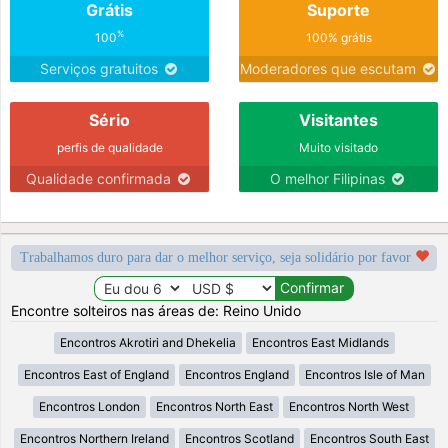
Grátis
Suporte
%
100
100% grátis
Serviços gratuitos
Moderadores que escutam
Sério
Visitantes
perfis de qualidade
Muito visitado
Qualidade confirmada
O melhor Filipinas
Trabalhamos duro para dar o melhor serviço, seja solidário por favor
Encontre solteiros nas áreas de: Reino Unido
Encontros Akrotiri and Dhekelia
Encontros East Midlands
Encontros East of England
Encontros England
Encontros Isle of Man
Encontros London
Encontros North East
Encontros North West
Encontros Northern Ireland
Encontros Scotland
Encontros South East