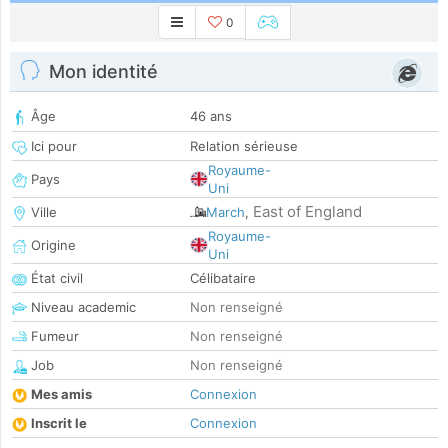
0
Mon identité
Âge
46 ans
Ici pour
Relation sérieuse
Royaume-
Pays
Uni
East of England
Ville
March
,
Royaume-
Origine
Uni
État civil
Célibataire
Niveau academic
Non renseigné
Fumeur
Non renseigné
Job
Non renseigné
Mes amis
Connexion
Inscrit le
Connexion