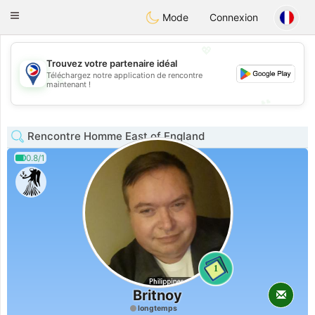
Philippines
Chat
Toggle
Mode
Connexion
navigation
💖
Trouvez votre partenaire idéal
Téléchargez notre application de rencontre
💖
maintenant !
💕
💕
Rencontre Homme East of England
0.8/1
1
Britnoy
longtemps