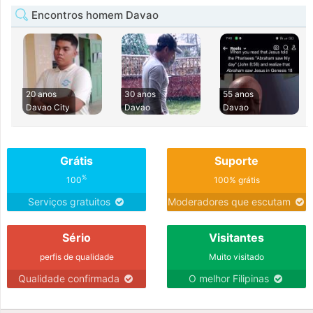
Encontros homem Davao
20 anos
30 anos
55 anos
Davao City
Davao
Davao
Grátis
Suporte
%
100
100% grátis
Serviços gratuitos
Moderadores que escutam
Sério
Visitantes
perfis de qualidade
Muito visitado
Qualidade confirmada
O melhor Filipinas