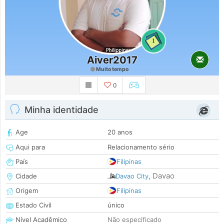
1
Aiver2017
Muito tempo
0
Minha identidade
Age
20 anos
Aqui para
Relacionamento sério
País
Filipinas
Davao
Cidade
Davao City
,
Origem
Filipinas
Estado Civil
único
Nível Acadêmico
Não especificado