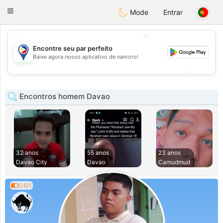
Philippines
Chat
Toggle
Mode
Entrar
navigation
💖
Encontre seu par perfeito
💖
Baixe agora nosso aplicativo de namoro!
💕
💕
Encontros homem Davao
32 anos
55 anos
23 anos
Davao City
Davao
Camudmud
0.6/1