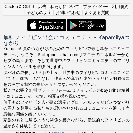
Cookie & GDPR
|
広告
|
私たちについて
|
プライバシー
|
利用規約
|
子どもの安全
|
お問い合わせ
|
よくある質問
無料フィリピン出会いコミュニティ - Kapamilyaつ
ながり
Kumusta! 真のつながりのためのフィリピンで最も温かいコミュニ
ティへようこそ。Philippines-chat.comはマニラのエネルギーから
セブの島々まで、そして世界中のフィリピンコミュニティのフィリ
ピン人シングルを結びつけます。
ダバオの成長、バギオの山々、世界中のフィリピンコミュニティに
いても、家族、もてなし、他者への真の配慮のフィリピン的価値観
を共有する相性の良い人々とつながってください。
私たちの完全無料プラットフォームはフィリピンのbayanihan精神
- コミュニティ、友情、相互支援を祝います。
何千ものフィリピン人が島の遺産とグローバルフィリピンつながり
の両方を尊重する私たちの思いやりのあるコミュニティを通じて有
意義な関係を築いています。
家族のもとに帰るような関係を築きながら、伝説的なフィリピンの
温かさを体験してください。