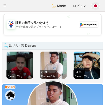
Philippines
Chat
Toggle
Mode
ログイン
navigation
💖
理想の相手を見つけよう
💖
今すぐ出会い系アプリをダウンロード！
💕
💕
出会い 男 Davao
32 年
20 年
24 年
Davao City
Davao City
Davao City
0.6/1