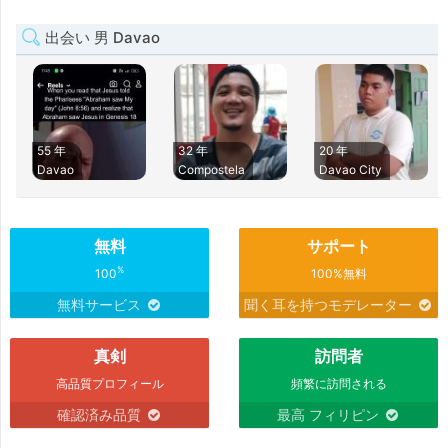
出会い 男 Davao
55 年
32 年
20 年
Davao
Compostela
Davao City
無料
サポート
%
100
100%無料
無料サービス
聞く耳を持つモデレーター
真剣
訪問者
高品質プロフィール
頻繁に訪問される
確認済み品質
最高 フィリピン