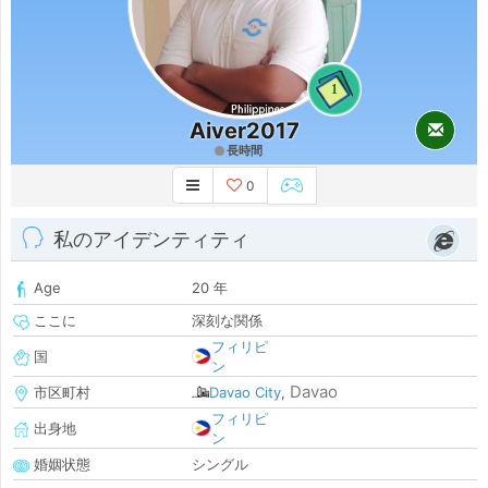
1
Aiver2017
長時間
0
私のアイデンティティ
Age
20 年
ここに
深刻な関係
フィリピ
国
ン
Davao
市区町村
Davao City
,
フィリピ
出身地
ン
婚姻状態
シングル