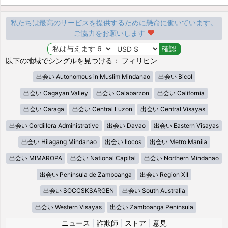
私たちは最高のサービスを提供するために懸命に働いています。
ご協力をお願いします
以下の地域でシングルを見つける： フィリピン
出会い Autonomous in Muslim Mindanao
出会い Bicol
出会い Cagayan Valley
出会い Calabarzon
出会い California
出会い Caraga
出会い Central Luzon
出会い Central Visayas
出会い Cordillera Administrative
出会い Davao
出会い Eastern Visayas
出会い Hilagang Mindanao
出会い Ilocos
出会い Metro Manila
出会い MIMAROPA
出会い National Capital
出会い Northern Mindanao
出会い Península de Zamboanga
出会い Region XII
出会い SOCCSKSARGEN
出会い South Australia
出会い Western Visayas
出会い Zamboanga Peninsula
ニュース
|
詐欺師
|
ストア
|
意見