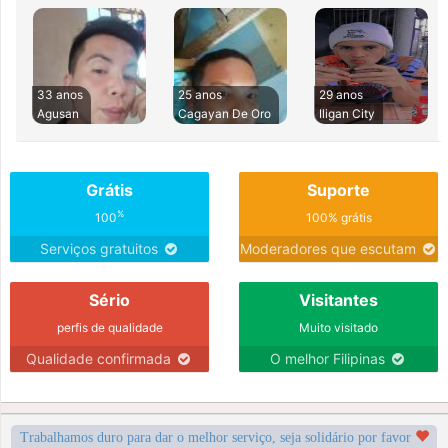
33 anos
25 anos
29 anos
Agusan
Cagayan De Oro
Iligan City
Grátis
Suporte
%
100
100% grátis
Serviços gratuitos
Moderadores que escutam
Sério
Visitantes
perfis de qualidade
Muito visitado
Qualidade confirmada
O melhor Filipinas
Trabalhamos duro para dar o melhor serviço, seja solidário por favor