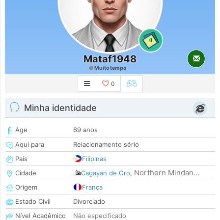
0
Mataf1948
Muito tempo
0
Minha identidade
Age
69 anos
Aqui para
Relacionamento sério
País
Filipinas
Northern Mindan...
Cidade
Cagayan de Oro
,
Origem
França
Estado Civil
Divorciado
Nível Acadêmico
Não especificado