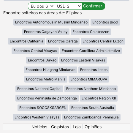
Encontre solteiros nas áreas de: Filipinas
Encontros Autonomous in Muslim Mindanao
Encontros Bicol
Encontros Cagayan Valley
Encontros Calabarzon
Encontros California
Encontros Caraga
Encontros Central Luzon
Encontros Central Visayas
Encontros Cordillera Administrative
Encontros Davao
Encontros Eastern Visayas
Encontros Hilagang Mindanao
Encontros Ilocos
Encontros Metro Manila
Encontros MIMAROPA
Encontros National Capital
Encontros Northern Mindanao
Encontros Península de Zamboanga
Encontros Region XII
Encontros SOCCSKSARGEN
Encontros South Australia
Encontros Western Visayas
Encontros Zamboanga Peninsula
Notícias
|
Golpistas
|
Loja
|
Opiniões