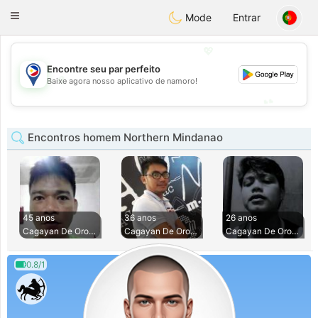
Philippines
Chat
Toggle
Mode
Entrar
navigation
💖
Encontre seu par perfeito
💖
Baixe agora nosso aplicativo de namoro!
💕
💕
Encontros homem Northern Mindanao
45 anos
36 anos
26 anos
Cagayan De Oro Cit
Cagayan De Oro Cit
Cagayan De Oro Cit
0.8/1