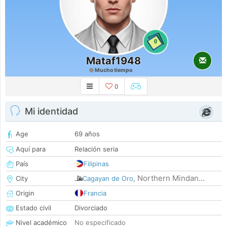
0
Mataf1948
Mucho tiempo
0
Mi identidad
Age
69 años
Aquí para
Relación seria
País
Filipinas
Northern Mindan...
City
Cagayan de Oro
,
Origin
Francia
Estado civil
Divorciado
Nivel académico
No especificado