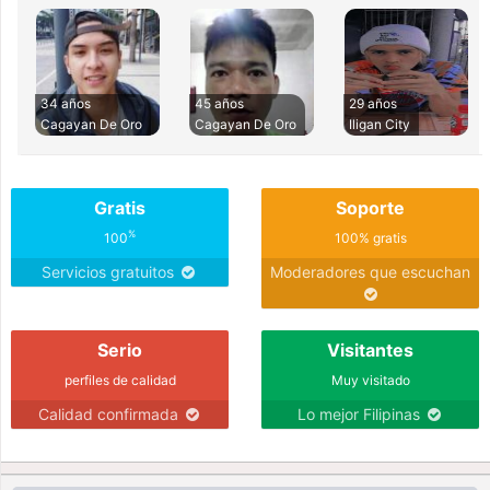
34 años
45 años
29 años
Cagayan De Oro
Cagayan De Oro
Iligan City
Gratis
Soporte
%
100
100% gratis
Servicios gratuitos
Moderadores que escuchan
Serio
Visitantes
perfiles de calidad
Muy visitado
Calidad confirmada
Lo mejor Filipinas