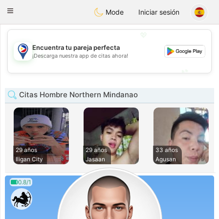
Philippines
Chat
Toggle
Mode
Iniciar sesión
navigation
💖
Encuentra tu pareja perfecta
💖
¡Descarga nuestra app de citas ahora!
💕
💕
Citas Hombre Northern Mindanao
29 años
29 años
33 años
Iligan City
Jasaan
Agusan
0.8/1