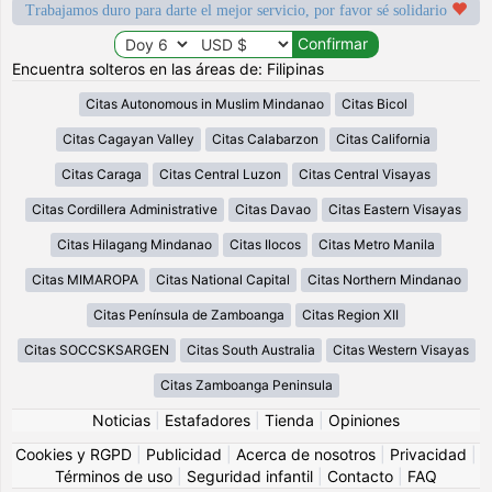
Trabajamos duro para darte el mejor servicio, por favor sé solidario
Encuentra solteros en las áreas de: Filipinas
Citas Autonomous in Muslim Mindanao
Citas Bicol
Citas Cagayan Valley
Citas Calabarzon
Citas California
Citas Caraga
Citas Central Luzon
Citas Central Visayas
Citas Cordillera Administrative
Citas Davao
Citas Eastern Visayas
Citas Hilagang Mindanao
Citas Ilocos
Citas Metro Manila
Citas MIMAROPA
Citas National Capital
Citas Northern Mindanao
Citas Península de Zamboanga
Citas Region XII
Citas SOCCSKSARGEN
Citas South Australia
Citas Western Visayas
Citas Zamboanga Peninsula
Noticias
|
Estafadores
|
Tienda
|
Opiniones
Cookies y RGPD
|
Publicidad
|
Acerca de nosotros
|
Privacidad
|
Términos de uso
|
Seguridad infantil
|
Contacto
|
FAQ