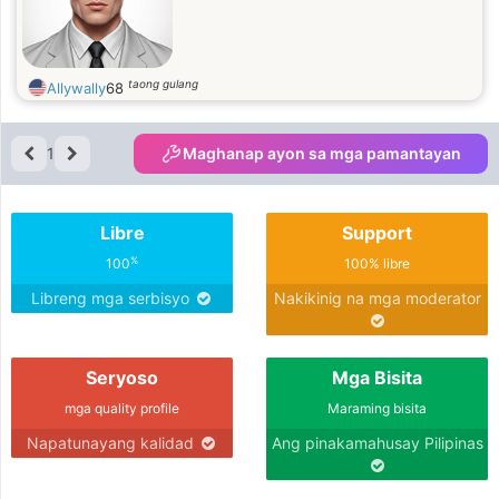
taong gulang
Allywally
68
1
Maghanap ayon sa mga pamantayan
Libre
Support
%
100
100% libre
Libreng mga serbisyo
Nakikinig na mga moderator
Seryoso
Mga Bisita
mga quality profile
Maraming bisita
Napatunayang kalidad
Ang pinakamahusay Pilipinas