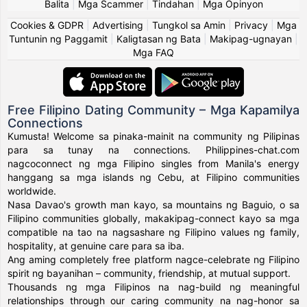
Balita
|
Mga Scammer
|
Tindahan
|
Mga Opinyon
Cookies & GDPR
|
Advertising
|
Tungkol sa Amin
|
Privacy
|
Mga
Tuntunin ng Paggamit
|
Kaligtasan ng Bata
|
Makipag-ugnayan
|
Mga FAQ
Free Filipino Dating Community – Mga Kapamilya
Connections
Kumusta! Welcome sa pinaka-mainit na community ng Pilipinas
para sa tunay na connections. Philippines-chat.com
nagcoconnect ng mga Filipino singles from Manila's energy
hanggang sa mga islands ng Cebu, at Filipino communities
worldwide.
Nasa Davao's growth man kayo, sa mountains ng Baguio, o sa
Filipino communities globally, makakipag-connect kayo sa mga
compatible na tao na nagsashare ng Filipino values ng family,
hospitality, at genuine care para sa iba.
Ang aming completely free platform nagce-celebrate ng Filipino
spirit ng bayanihan – community, friendship, at mutual support.
Thousands ng mga Filipinos na nag-build ng meaningful
relationships through our caring community na nag-honor sa