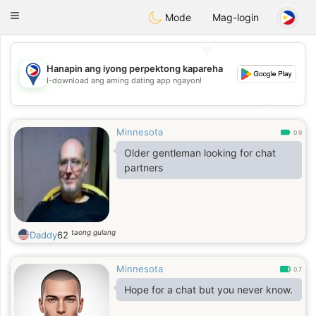
Philippines
Chat
Toggle
Mode
Mag-login
navigation
💖
Hanapin ang iyong perpektong kapareha
I-download ang aming dating app ngayon!
💖
💕
💕
Minnesota
0.9
Older gentleman looking for chat
partners
taong gulang
Daddy
62
Minnesota
0.7
Hope for a chat but you never know.