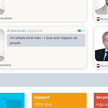
ong gulang
Mims
Al Mansurah
Daqahliyah
0.7
I'm simple kind man - I love and respect all
people
ng gulang
Kimo
Support
Seryo
100% libre
mga qua