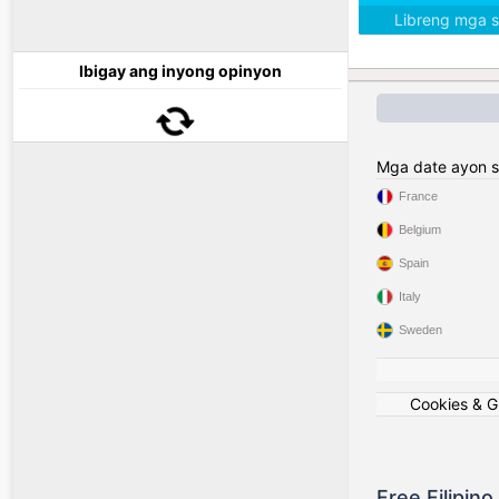
Libreng mga 
Ibigay ang inyong opinyon
Mga date ayon s
France
Belgium
Spain
Italy
Sweden
Cookies & 
Free Filipin