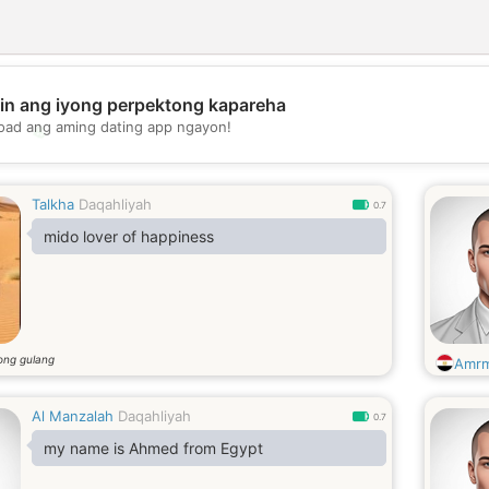
in ang iyong perpektong kapareha
oad ang aming dating app ngayon!
💖
💕
Talkha
Daqahliyah
0.7
mido lover of happiness
ong gulang
Amr
Al Manzalah
Daqahliyah
0.7
my name is Ahmed from Egypt