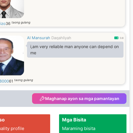
taong gulang
izo
36
Al Mansurah
Daqahliyah
0.8
i,am very reliable man anyone can depend on
me
taong gulang
8000
61
Maghanap ayon sa mga pamantayan
so
Mga Bisita
lity profile
Maraming bisita