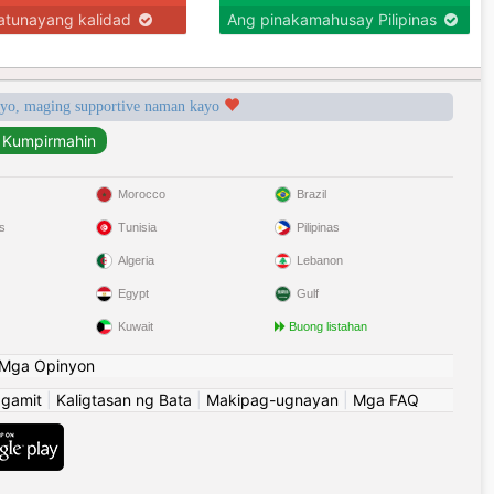
tunayang kalidad
Ang pinakamahusay Pilipinas
syo, maging supportive naman kayo
Morocco
Brazil
s
Tunisia
Pilipinas
Algeria
Lebanon
Egypt
Gulf
Kuwait
Buong listahan
Mga Opinyon
ggamit
|
Kaligtasan ng Bata
|
Makipag-ugnayan
|
Mga FAQ