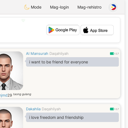
Mode
Mag-login
Mag-rehistro
💖
💕
Al Mansurah
Daqahliyah
0.7
i want to be friend for everyone
taong gulang
mjmd
29
Dakahlia
Daqahliyah
0.7
i love freedom and friendship