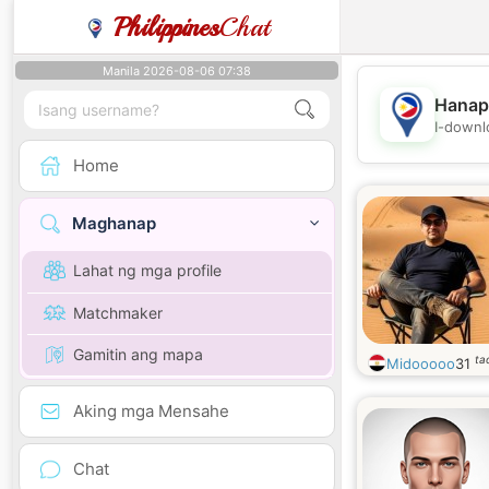
Philippines
Chat
Manila 2026-08-06 07:38
Hanap
I-downl
Home
Maghanap
Lahat ng mga profile
Matchmaker
Gamitin ang mapa
ta
Midooooo
31
Aking mga Mensahe
Chat