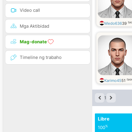
Video call
ta
Medo636
39
Mga Aktibidad
Mag-donate
Timeline ng trabaho
tao
Karimo45
51
1
Libre
%
100