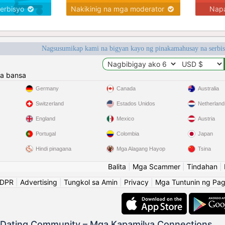
serbisyo
Nakikinig na mga moderator
Napa
Nagsusumikap kami na bigyan kayo ng pinakamahusay na serbi
a bansa
Germany
Canada
Australia
Switzerland
Estados Unidos
Netherland
England
Mexico
Austria
Portugal
Colombia
Japan
Hindi pinagana
Mga Alagang Hayop
Tsina
Balita
|
Mga Scammer
|
Tindahan
|
GDPR
|
Advertising
|
Tungkol sa Amin
|
Privacy
|
Mga Tuntunin ng Pa
o Dating Community – Mga Kapamilya Connections