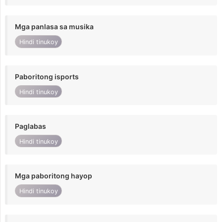
Mga panlasa sa musika
Hindi tinukoy
Paboritong isports
Hindi tinukoy
Paglabas
Hindi tinukoy
Mga paboritong hayop
Hindi tinukoy