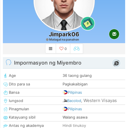
0
Jimpark06
Matagal na panahon
0
Impormasyon ng Miyembro
Age
36 taong gulang
Dito para sa
Pagkakaibigan
Bansa
Pilipinas
Western Visayas
lungsod
Bacolod
,
Pinagmulan
Pilipinas
Katayuang sibil
Walang asawa
Antas ng akademya
Hindi tinukoy