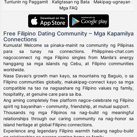
Tuntunin ng Paggamit
|
Kaligtasan ng Bata
|
Makipag-ugnayan
|
Mga FAQ
Free Filipino Dating Community – Mga Kapamilya
Connections
Kumusta! Welcome sa pinaka-mainit na community ng Pilipinas
para sa tunay na connections. Philippines-chat.com
nagcoconnect ng mga Filipino singles from Manila's energy
hanggang sa mga islands ng Cebu, at Filipino communities
worldwide.
Nasa Davao's growth man kayo, sa mountains ng Baguio, o sa
Filipino communities globally, makakipag-connect kayo sa mga
compatible na tao na nagsashare ng Filipino values ng family,
hospitality, at genuine care para sa iba.
Ang aming completely free platform nagce-celebrate ng Filipino
spirit ng bayanihan – community, friendship, at mutual support.
Thousands ng mga Filipinos na nag-build ng meaningful
relationships through our caring community na nag-honor sa
island heritage at global Filipino connections.
Experience ang legendary Filipino warmth habang nagbu-build
ng relationships na parang coming home sa family.