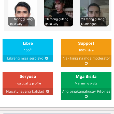
36 taong gulang
26 taong gulang
23 taong gulang
Iloilo City
Iloilo City
Dumangas
Libre
Support
%
100
100% libre
Libreng mga serbisyo
Nakikinig na mga moderator
Seryoso
Mga Bisita
mga quality profile
Maraming bisita
Napatunayang kalidad
Ang pinakamahusay Pilipinas