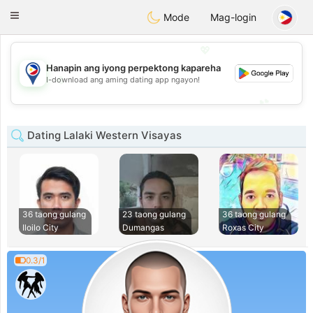
Philippines
Chat
Toggle
Mode
Mag-login
navigation
💖
Hanapin ang iyong perpektong kapareha
💖
I-download ang aming dating app ngayon!
💕
💕
Dating Lalaki Western Visayas
36 taong gulang
23 taong gulang
36 taong gulang
Iloilo City
Dumangas
Roxas City
0.3/1