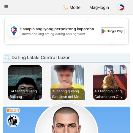
Philippines
Chat
Toggle
Mode
Mag-login
navigation
💖
Hanapin ang iyong perpektong kapareha
💖
I-download ang aming dating app ngayon!
💕
💕
Dating Lalaki Central Luzon
34 taong gulang
30 taong gulang
43 taong gulang
Baliuag
San Jose del Monte
Cabanatuan City
0.3/1