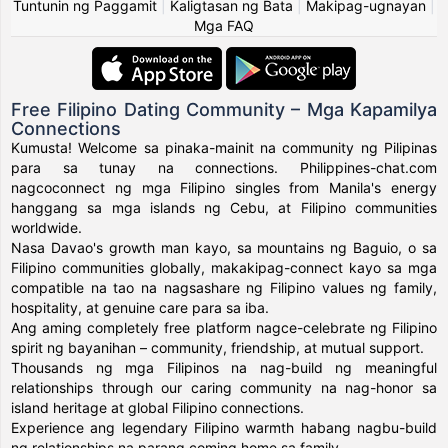
Tuntunin ng Paggamit
|
Kaligtasan ng Bata
|
Makipag-ugnayan
|
Mga FAQ
Free Filipino Dating Community – Mga Kapamilya
Connections
Kumusta! Welcome sa pinaka-mainit na community ng Pilipinas
para sa tunay na connections. Philippines-chat.com
nagcoconnect ng mga Filipino singles from Manila's energy
hanggang sa mga islands ng Cebu, at Filipino communities
worldwide.
Nasa Davao's growth man kayo, sa mountains ng Baguio, o sa
Filipino communities globally, makakipag-connect kayo sa mga
compatible na tao na nagsashare ng Filipino values ng family,
hospitality, at genuine care para sa iba.
Ang aming completely free platform nagce-celebrate ng Filipino
spirit ng bayanihan – community, friendship, at mutual support.
Thousands ng mga Filipinos na nag-build ng meaningful
relationships through our caring community na nag-honor sa
island heritage at global Filipino connections.
Experience ang legendary Filipino warmth habang nagbu-build
ng relationships na parang coming home sa family.