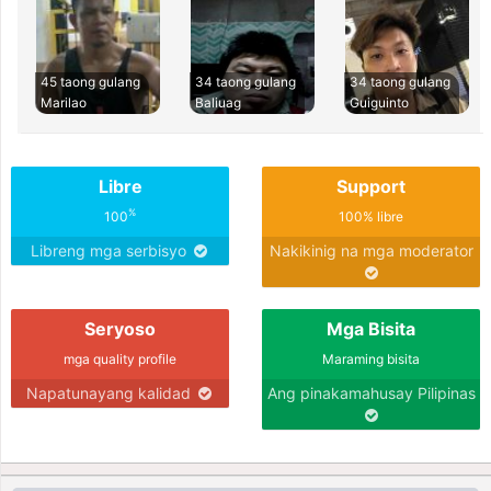
45 taong gulang
34 taong gulang
34 taong gulang
Marilao
Baliuag
Guiguinto
Libre
Support
%
100
100% libre
Libreng mga serbisyo
Nakikinig na mga moderator
Seryoso
Mga Bisita
mga quality profile
Maraming bisita
Napatunayang kalidad
Ang pinakamahusay Pilipinas