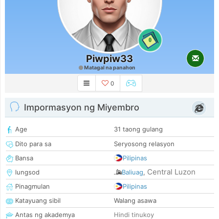
0
Piwpiw33
Matagal na panahon
0
Impormasyon ng Miyembro
Age
31 taong gulang
Dito para sa
Seryosong relasyon
Bansa
Pilipinas
Central Luzon
lungsod
Baliuag
,
Pinagmulan
Pilipinas
Katayuang sibil
Walang asawa
Antas ng akademya
Hindi tinukoy