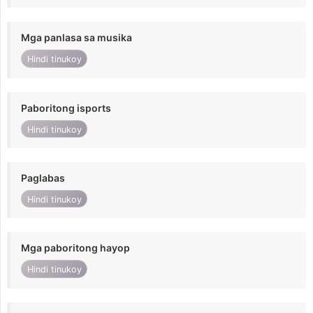
Mga panlasa sa musika
Hindi tinukoy
Paboritong isports
Hindi tinukoy
Paglabas
Hindi tinukoy
Mga paboritong hayop
Hindi tinukoy