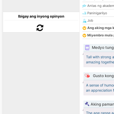
Antas ng akade
Paninigarilyo
Ibigay ang inyong opinyon
Job
Ang aking mga 
Miyembro mula 
Medyo tungk
Tall with strong 
amazing togethe
Gusto kong 
A sense of humor
an appreciation 
Aking paman
The age range a