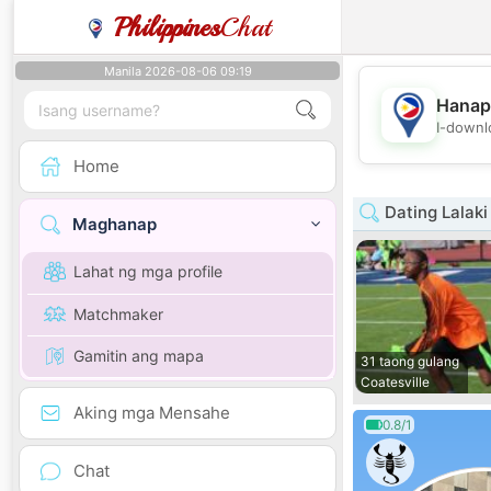
Philippines
Chat
Manila 2026-08-06 09:19
Hanap
I-downl
Home
Dating Lalaki
Maghanap
Lahat ng mga profile
Matchmaker
Gamitin ang mapa
31 taong gulang
Coatesville
Aking mga Mensahe
0.8/1
Chat