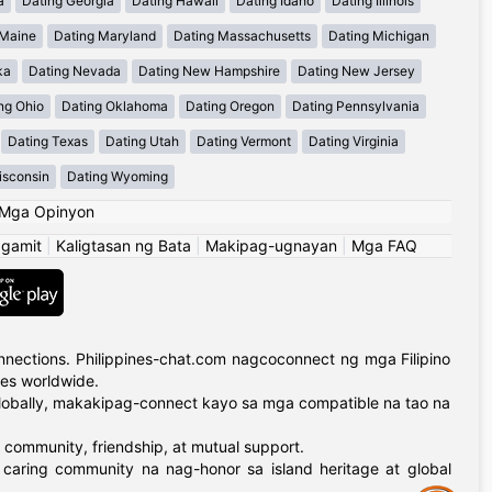
a
Dating Georgia
Dating Hawaii
Dating Idaho
Dating Illinois
 Maine
Dating Maryland
Dating Massachusetts
Dating Michigan
ka
Dating Nevada
Dating New Hampshire
Dating New Jersey
ng Ohio
Dating Oklahoma
Dating Oregon
Dating Pennsylvania
Dating Texas
Dating Utah
Dating Vermont
Dating Virginia
isconsin
Dating Wyoming
Mga Opinyon
ggamit
|
Kaligtasan ng Bata
|
Makipag-ugnayan
|
Mga FAQ
nections. Philippines-chat.com nagcoconnect ng mga Filipino
ies worldwide.
globally, makakipag-connect kayo sa mga compatible na tao na
 community, friendship, at mutual support.
 caring community na nag-honor sa island heritage at global
Assistance