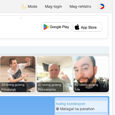
Mode
Mag-login
Mag-rehistro
💖
💕
29 taong gulang
41 taong gulang
42 taong gulang
Pittsburgh
Philadelphia
Erie
huling koneksyon
Matagal na panahon