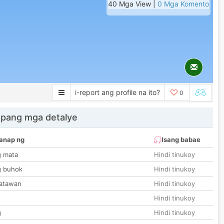
40 Mga View |
0 Mga Komento
i-report ang profile na ito?
0
 pang mga detalye
anap ng
Isang babae
g mata
Hindi tinukoy
g buhok
Hindi tinukoy
katawan
Hindi tinukoy
Hindi tinukoy
g
Hindi tinukoy