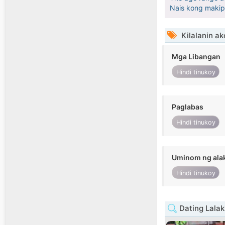
Nais kong maki
Kilalanin ak
Mga Libangan
Hindi tinukoy
Paglabas
Hindi tinukoy
Uminom ng ala
Hindi tinukoy
Dating Lalak