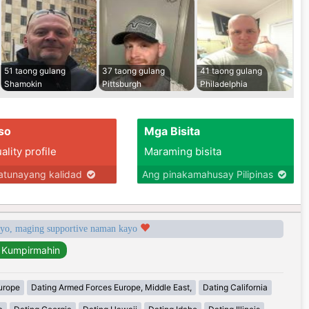
51 taong gulang
37 taong gulang
41 taong gulang
Shamokin
Pittsburgh
Philadelphia
so
Mga Bisita
lity profile
Maraming bisita
tunayang kalidad
Ang pinakamahusay Pilipinas
syo, maging supportive naman kayo
urope
Dating Armed Forces Europe, Middle East,
Dating California