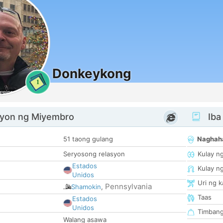
Donkeykong
1
yon ng Miyembro
Iba
51 taong gulang
Naghah
Seryosong relasyon
Kulay n
Estados
Kulay n
Unidos
Uri ng 
Pennsylvania
Shamokin
,
Taas
Estados
Unidos
Timban
Walang asawa