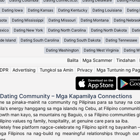
ado
Dating Columbia
Dating Connecticut
Dating Delaware
Dating Florid
Dating Iowa
Dating Kansas
Dating Kentucky
Dating Louisiana
Dating
sota
Dating Mississippi
Dating Missouri
Dating Montana
Dating Nebras
exico
Dating New York
Dating North Carolina
Dating North Dakota
Dati
de Island
Dating South Carolina
Dating South Dakota
Dating Tennessee
Dating Washington
Dating West Virginia
Dating W
Balita
|
Mga Scammer
|
Tindahan
|
GDPR
|
Advertising
|
Tungkol sa Amin
|
Privacy
|
Mga Tuntunin ng Pa
o Dating Community – Mga Kapamilya Connections
e sa pinaka-mainit na community ng Pilipinas para sa tunay na con
ila's energy hanggang sa mga islands ng Cebu, at Filipino communit
owth man kayo, sa mountains ng Baguio, o sa Filipino communities 
ipino values ng family, hospitality, at genuine care para sa iba.
tely free platform nagce-celebrate ng Filipino spirit ng bayanihan –
a Filipinos na nag-build ng meaningful relationships through our
ons.