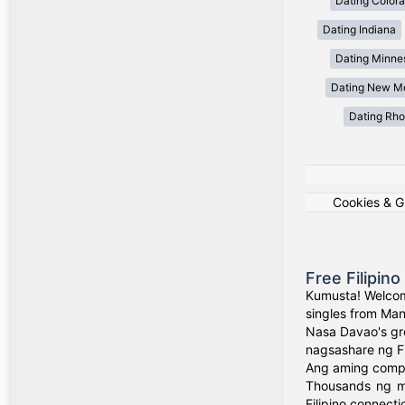
Dating Color
Dating Indiana
Dating Minne
Dating New M
Dating Rho
Cookies & 
Free Filipin
Kumusta! Welcom
singles from Man
Nasa Davao's gr
nagsashare ng Fil
Ang aming comple
Thousands ng mg
Filipino connecti