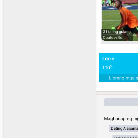
31 taong gulang
Coatesville
Libre
%
100
Libreng mga 
Maghanap ng mga
Dating Alabam