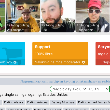
27 taong gulang
42 taong gulang
45 taong gulang
Williamsport
Erie
Philadelphia
Support
Seryo
100% libre
mga qua
serbisyo
Nakikinig na mga moderator
Napa
Nagsusumikap kami na bigyan kayo ng pinakamahusay na serbi
 single sa mga lugar ng: Estados Unidos
a
Dating Alaska
Dating Arizona
Dating Arkansas
Dating Armed Forces E