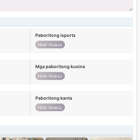
Paboritong isports
Hindi tinukoy
Mga paboritong kusina
Hindi tinukoy
Paboritong kanta
Hindi tinukoy