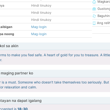
Magkaro
mya
Hindi tinukoy
Guston
Hindi tinukoy
Baguhin
Hindi tinukoy
Ang reli
kaibigan
Mag-login
pa noong
Mag-login
ol sa akin
arms to make you feel safe. A heart of gold for you to treasure. A littl
r.
maging partner ko
 is a must. Someone who doesn't take themselves too seriously. But 
for relaxation and calm.
tayan na dapat igalang
ccepted is
18-30
.