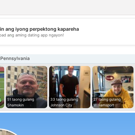
in ang iyong perpektong kapareha
💖
oad ang aming dating app ngayon!
💕
 Pennsylvania
51 taong gulang
33 taong gulang
27 taong gulang
Shamokin
Johnson City
Williamsport