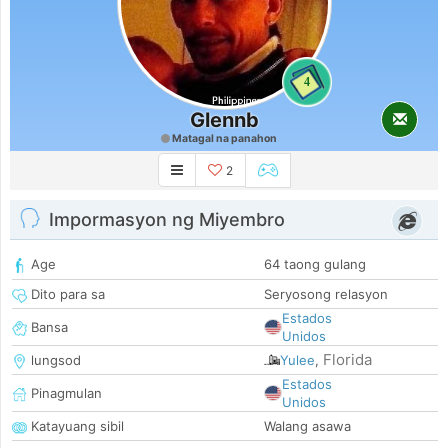
4
Glennb
Matagal na panahon
2
Impormasyon ng Miyembro
Age
64 taong gulang
Dito para sa
Seryosong relasyon
Estados
Bansa
Unidos
Florida
lungsod
Yulee
,
Estados
Pinagmulan
Unidos
Katayuang sibil
Walang asawa