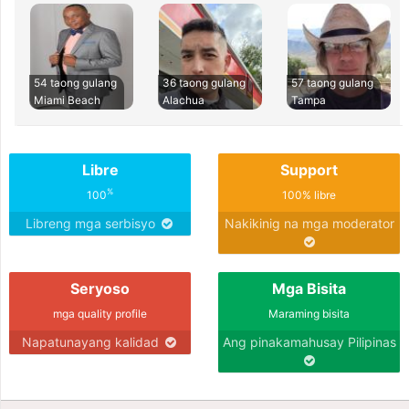
54 taong gulang
36 taong gulang
57 taong gulang
Miami Beach
Alachua
Tampa
Libre
Support
%
100
100% libre
Libreng mga serbisyo
Nakikinig na mga moderator
Seryoso
Mga Bisita
mga quality profile
Maraming bisita
Napatunayang kalidad
Ang pinakamahusay Pilipinas