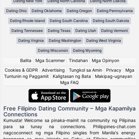
Dating New York
Dating North Carolina
Dating North Dakota
Dating Ohio
Dating Oklahoma
Dating Oregon
Dating Pennsylvania
Dating Rhode Island
Dating South Carolina
Dating South Dakota
Dating Tennessee
Dating Texas
Dating Utah
Dating Vermont
Dating Virginia
Dating Washington
Dating West Virginia
Dating Wisconsin
Dating Wyoming
Balita
|
Mga Scammer
|
Tindahan
|
Mga Opinyon
Cookies & GDPR
|
Advertising
|
Tungkol sa Amin
|
Privacy
|
Mga
Tuntunin ng Paggamit
|
Kaligtasan ng Bata
|
Makipag-ugnayan
|
Mga FAQ
Free Filipino Dating Community – Mga Kapamilya
Connections
Kumusta! Welcome sa pinaka-mainit na community ng Pilipinas
para sa tunay na connections. Philippines-chat.com
nagcoconnect ng mga Filipino singles from Manila's energy
hanggang sa mga islands ng Cebu, at Filipino communities