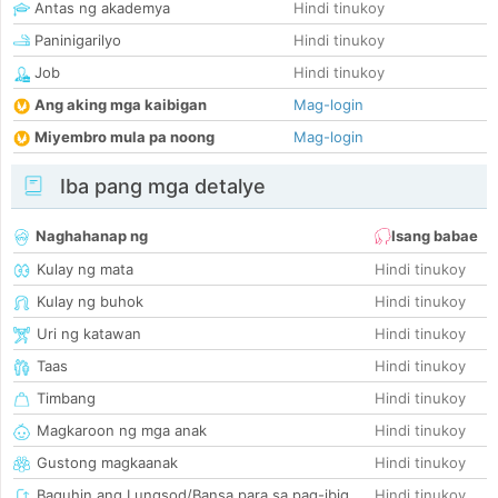
Antas ng akademya
Hindi tinukoy
Paninigarilyo
Hindi tinukoy
Job
Hindi tinukoy
Ang aking mga kaibigan
Mag-login
Miyembro mula pa noong
Mag-login
Iba pang mga detalye
Naghahanap ng
Isang babae
Kulay ng mata
Hindi tinukoy
Kulay ng buhok
Hindi tinukoy
Uri ng katawan
Hindi tinukoy
Taas
Hindi tinukoy
Timbang
Hindi tinukoy
Magkaroon ng mga anak
Hindi tinukoy
Gustong magkaanak
Hindi tinukoy
Baguhin ang Lungsod/Bansa para sa pag-ibig
Hindi tinukoy