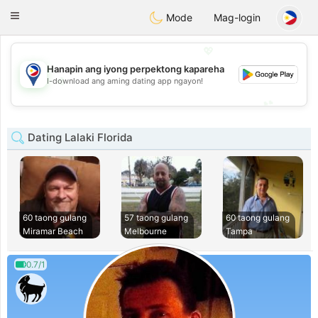
Philippines
Chat
Toggle
Mode
Mag-login
navigation
💖
Hanapin ang iyong perpektong kapareha
💖
I-download ang aming dating app ngayon!
💕
💕
Dating Lalaki Florida
60 taong gulang
57 taong gulang
60 taong gulang
Miramar Beach
Melbourne
Tampa
0.7/1