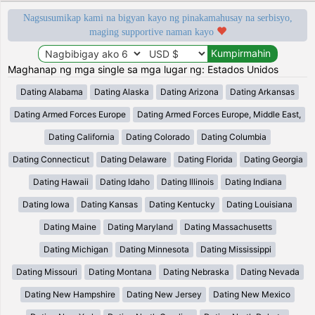
Nagsusumikap kami na bigyan kayo ng pinakamahusay na serbisyo,
maging supportive naman kayo
Maghanap ng mga single sa mga lugar ng: Estados Unidos
Dating Alabama
Dating Alaska
Dating Arizona
Dating Arkansas
Dating Armed Forces Europe
Dating Armed Forces Europe, Middle East,
Dating California
Dating Colorado
Dating Columbia
Dating Connecticut
Dating Delaware
Dating Florida
Dating Georgia
Dating Hawaii
Dating Idaho
Dating Illinois
Dating Indiana
Dating Iowa
Dating Kansas
Dating Kentucky
Dating Louisiana
Dating Maine
Dating Maryland
Dating Massachusetts
Dating Michigan
Dating Minnesota
Dating Mississippi
Dating Missouri
Dating Montana
Dating Nebraska
Dating Nevada
Dating New Hampshire
Dating New Jersey
Dating New Mexico