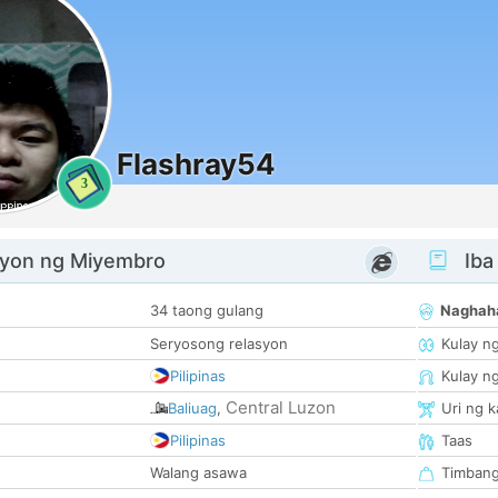
Flashray54
3
yon ng Miyembro
Iba
34 taong gulang
Naghah
Seryosong relasyon
Kulay n
Pilipinas
Kulay n
Central Luzon
Baliuag
,
Uri ng 
Pilipinas
Taas
Walang asawa
Timban