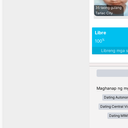
35 taong gulang
Tarlac City
Libre
%
100
Libreng mga 
Maghanap ng mga 
Dating Autono
Dating Central V
Dating MI