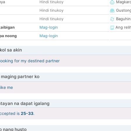
mya
Hindi tinukoy
Magkaro
Hindi tinukoy
Guston
Hindi tinukoy
Baguhin
kaibigan
Mag-login
Ang reli
pa noong
Mag-login
ol sa akin
looking for my destined partner
maging partner ko
like me
tayan na dapat igalang
ccepted is
25-33
.
o nang husto