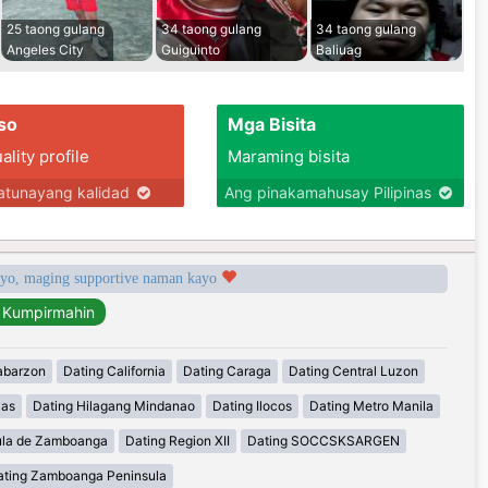
25 taong gulang
34 taong gulang
34 taong gulang
Angeles City
Guiguinto
Baliuag
so
Mga Bisita
lity profile
Maraming bisita
tunayang kalidad
Ang pinakamahusay Pilipinas
syo, maging supportive naman kayo
abarzon
Dating California
Dating Caraga
Dating Central Luzon
yas
Dating Hilagang Mindanao
Dating Ilocos
Dating Metro Manila
ula de Zamboanga
Dating Region XII
Dating SOCCSKSARGEN
ating Zamboanga Peninsula