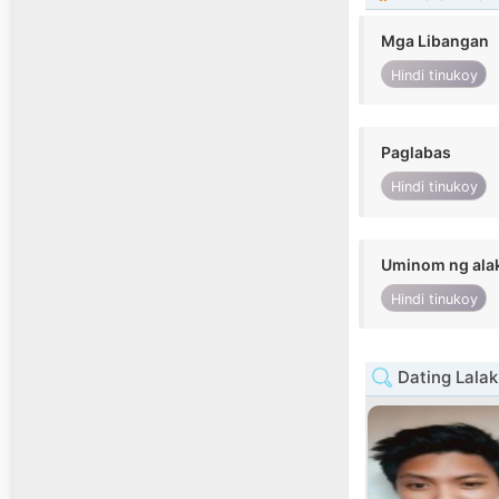
Mga Libangan
Hindi tinukoy
Paglabas
Hindi tinukoy
Uminom ng ala
Hindi tinukoy
Dating Lalak