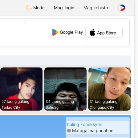
Mode
Mag-login
Mag-rehistro
💖
💕
27 taong gulang
34 taong gulang
31 taong gulang
Tarlac City
Baliuag
Olongapo City
huling koneksyon
Matagal na panahon