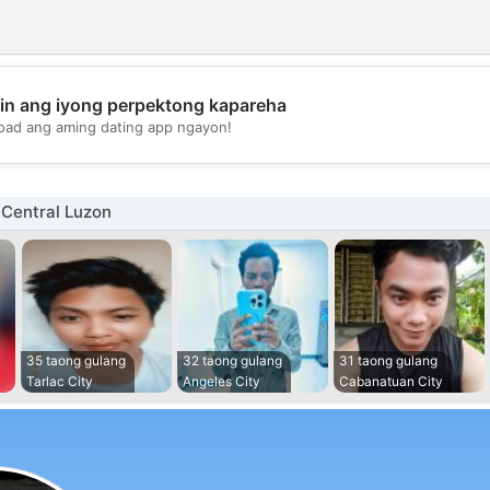
in ang iyong perpektong kapareha
💖
oad ang aming dating app ngayon!
💕
 Central Luzon
35 taong gulang
32 taong gulang
31 taong gulang
Tarlac City
Angeles City
Cabanatuan City