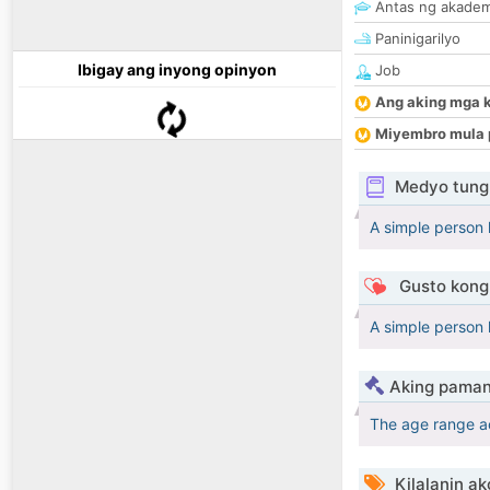
Antas ng akade
Paninigarilyo
Ibigay ang inyong opinyon
Job
Ang aking mga 
Miyembro mula 
Medyo tungk
A simple person 
Gusto kong 
A simple person 
Aking paman
The age range a
Kilalanin ak