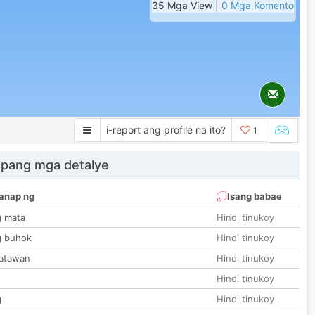
35 Mga View |
0 Mga Komento
i-report ang profile na ito?
1
 pang mga detalye
anap ng
Isang babae
g mata
Hindi tinukoy
g buhok
Hindi tinukoy
katawan
Hindi tinukoy
Hindi tinukoy
g
Hindi tinukoy