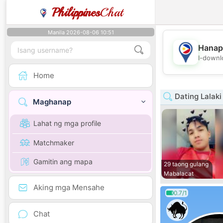
Philippines
Chat
Manila 2026-08-06 10:51
Hanap
I-downl
Home
Dating Lalaki
Maghanap
Lahat ng mga profile
Matchmaker
Gamitin ang mapa
29 taong gulang
Mabalacat
Aking mga Mensahe
0.7/1
Chat