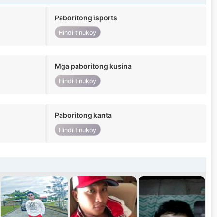
Paboritong isports
Hindi tinukoy
Mga paboritong kusina
Hindi tinukoy
Paboritong kanta
Hindi tinukoy