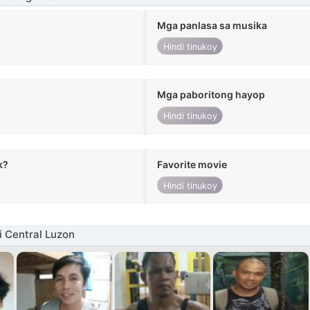
Mga panlasa sa musika
Hindi tinukoy
Mga paboritong hayop
Hindi tinukoy
k?
Favorite movie
Hindi tinukoy
i Central Luzon