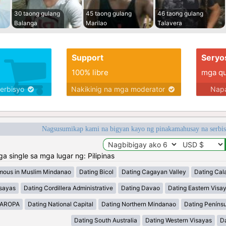
30 taong gulang
45 taong gulang
46 taong gulang
Balanga
Marilao
Talavera
Support
Seryo
100% libre
mga qua
serbisyo
Nakikinig na mga moderator
Napa
Nagsusumikap kami na bigyan kayo ng pinakamahusay na serbi
single sa mga lugar ng: Pilipinas
mous in Muslim Mindanao
Dating Bicol
Dating Cagayan Valley
Dating Cal
isayas
Dating Cordillera Administrative
Dating Davao
Dating Eastern Visa
MAROPA
Dating National Capital
Dating Northern Mindanao
Dating Peníns
Dating South Australia
Dating Western Visayas
D