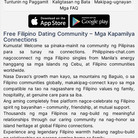
Tuntunin ng Paggamit
|
Kaligtasan ng Bata
|
Makipag-ugnayan
|
Mga FAQ
Free Filipino Dating Community – Mga Kapamilya
Connections
Kumusta! Welcome sa pinaka-mainit na community ng Pilipinas
para sa tunay na connections. Philippines-chat.com
nagcoconnect ng mga Filipino singles from Manila's energy
hanggang sa mga islands ng Cebu, at Filipino communities
worldwide.
Nasa Davao's growth man kayo, sa mountains ng Baguio, o sa
Filipino communities globally, makakipag-connect kayo sa mga
compatible na tao na nagsashare ng Filipino values ng family,
hospitality, at genuine care para sa iba.
Ang aming completely free platform nagce-celebrate ng Filipino
spirit ng bayanihan – community, friendship, at mutual support.
Thousands ng mga Filipinos na nag-build ng meaningful
relationships through our caring community na nag-honor sa
island heritage at global Filipino connections.
Experience ang legendary Filipino warmth habang nagbu-build
ng relationships na parang coming home sa family.