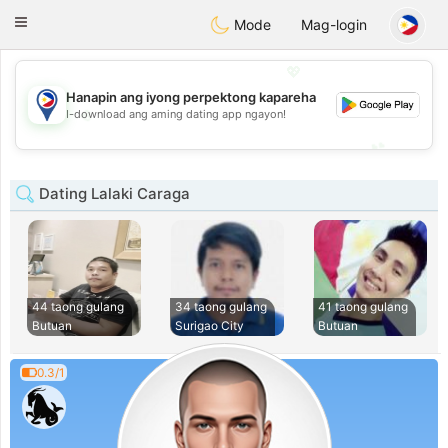
Philippines
Chat
Toggle
Mode
Mag-login
navigation
💖
Hanapin ang iyong perpektong kapareha
💖
I-download ang aming dating app ngayon!
💕
💕
Dating Lalaki Caraga
44 taong gulang
34 taong gulang
41 taong gulang
Butuan
Surigao City
Butuan
0.3/1