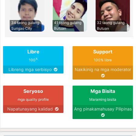
34 taong gulang
41 taong gulang
32 taong gulang
Surigao City
Butuan
Butuan
Libre
Support
%
100
100% libre
Libreng mga serbisyo
Nakikinig na mga moderator
Seryoso
Mga Bisita
mga quality profile
Maraming bisita
Napatunayang kalidad
Ang pinakamahusay Pilipinas