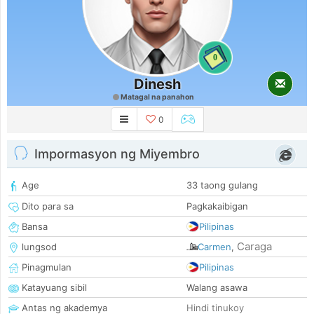
0
Dinesh
Matagal na panahon
0
Impormasyon ng Miyembro
Age
33 taong gulang
Dito para sa
Pagkakaibigan
Bansa
Pilipinas
Caraga
lungsod
Carmen
,
Pinagmulan
Pilipinas
Katayuang sibil
Walang asawa
Antas ng akademya
Hindi tinukoy