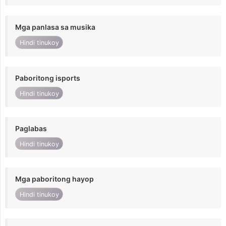
Mga panlasa sa musika
Hindi tinukoy
Paboritong isports
Hindi tinukoy
Paglabas
Hindi tinukoy
Mga paboritong hayop
Hindi tinukoy