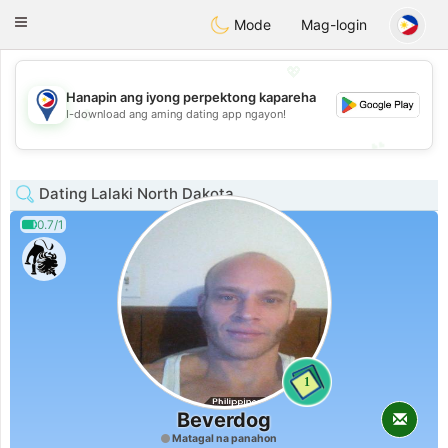
Philippines
Chat
Toggle
Mode
Mag-login
navigation
💖
Hanapin ang iyong perpektong kapareha
💖
I-download ang aming dating app ngayon!
💕
💕
Dating Lalaki North Dakota
0.7/1
1
Beverdog
Matagal na panahon