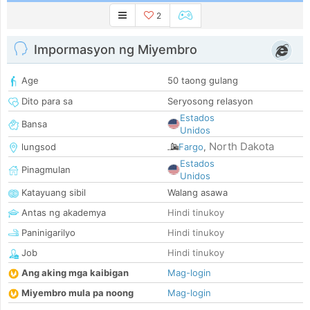
2
Impormasyon ng Miyembro
Age
50 taong gulang
Dito para sa
Seryosong relasyon
Estados
Bansa
Unidos
North Dakota
lungsod
Fargo
,
Estados
Pinagmulan
Unidos
Katayuang sibil
Walang asawa
Antas ng akademya
Hindi tinukoy
Paninigarilyo
Hindi tinukoy
Job
Hindi tinukoy
Ang aking mga kaibigan
Mag-login
Miyembro mula pa noong
Mag-login