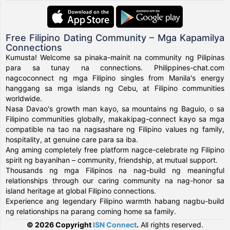
Free Filipino Dating Community – Mga Kapamilya
Connections
Kumusta! Welcome sa pinaka-mainit na community ng Pilipinas
para sa tunay na connections. Philippines-chat.com
nagcoconnect ng mga Filipino singles from Manila's energy
hanggang sa mga islands ng Cebu, at Filipino communities
worldwide.
Nasa Davao's growth man kayo, sa mountains ng Baguio, o sa
Filipino communities globally, makakipag-connect kayo sa mga
compatible na tao na nagsashare ng Filipino values ng family,
hospitality, at genuine care para sa iba.
Ang aming completely free platform nagce-celebrate ng Filipino
spirit ng bayanihan – community, friendship, at mutual support.
Thousands ng mga Filipinos na nag-build ng meaningful
relationships through our caring community na nag-honor sa
island heritage at global Filipino connections.
Experience ang legendary Filipino warmth habang nagbu-build
ng relationships na parang coming home sa family.
© 2026 Copyright
ISN Connect
.
All rights reserved.