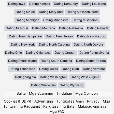
Dating Iowa
Dating Kansas
Dating Kentucky
Dating Louisiana
Dating Maine
Dating Maryland
Dating Massachusetts
Dating Michigan
Dating Minnesota
Dating Mississippi
Dating Missouri
Dating Montana
Dating Nebraska
Dating Nevada
Dating New Hampshire
Dating New Jersey
Dating New Mexico
Dating New York
Dating North Carolina
Dating North Dakota
Dating Ohio
Dating Oklahoma
Dating Oregon
Dating Pennsylvania
Dating Rhode Island
Dating South Carolina
Dating South Dakota
Dating Tennessee
Dating Texas
Dating Utah
Dating Vermont
Dating Virginia
Dating Washington
Dating West Virginia
Dating Wisconsin
Dating Wyoming
Balita
|
Mga Scammer
|
Tindahan
|
Mga Opinyon
Cookies & GDPR
|
Advertising
|
Tungkol sa Amin
|
Privacy
|
Mga
Tuntunin ng Paggamit
|
Kaligtasan ng Bata
|
Makipag-ugnayan
|
Mga FAQ