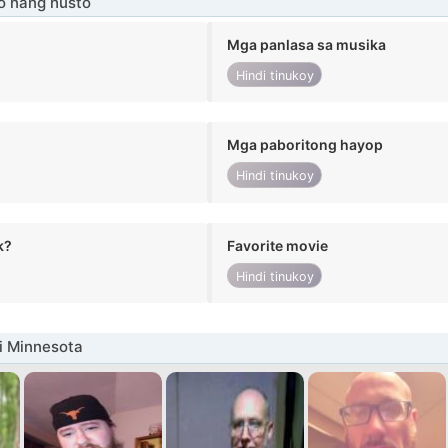
o nang husto
Mga panlasa sa musika
Hindi tinukoy
Mga paboritong hayop
Hindi tinukoy
k?
Favorite movie
Hindi tinukoy
i Minnesota