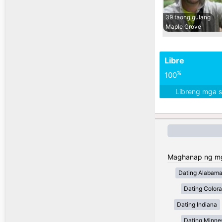
39 taong gulang
Maple Grove
Libre
%
100
Libreng mga 
Maghanap ng mga
Dating Alabam
Dating Color
Dating Indiana
Dating Minne