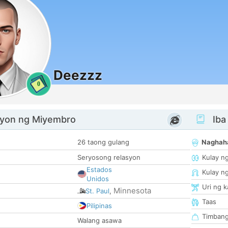
Deezzz
0
yon ng Miyembro
Iba
26 taong gulang
Naghah
Seryosong relasyon
Kulay n
Estados
Kulay n
Unidos
Uri ng 
Minnesota
St. Paul
,
Taas
Pilipinas
Timban
Walang asawa