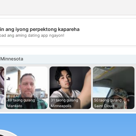
in ang iyong perpektong kapareha
💖
oad ang aming dating app ngayon!
💕
 Minnesota
49 taong gulang
31 taong gulang
50 taong gulang
Mankato
Minneapolis
Saint Cloud