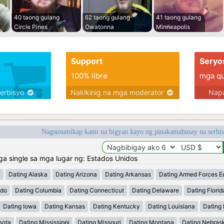
40 taong gulang
62 taong gulang
41 taong gulang
Circle Pines
Owatonna
Minneapolis
Support
Seryo
100% libre
mga qua
serbisyo
Nakikinig na mga moderator
Napa
Nagsusumikap kami na bigyan kayo ng pinakamahusay na serbi
 single sa mga lugar ng: Estados Unidos
a
Dating Alaska
Dating Arizona
Dating Arkansas
Dating Armed Forces E
ado
Dating Columbia
Dating Connecticut
Dating Delaware
Dating Florid
Dating Iowa
Dating Kansas
Dating Kentucky
Dating Louisiana
Dating
sota
Dating Mississippi
Dating Missouri
Dating Montana
Dating Nebras