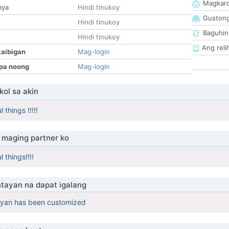
Magkaro
mya
Hindi tinukoy
Guston
Hindi tinukoy
Baguhin
Hindi tinukoy
Ang reli
kaibigan
Mag-login
pa noong
Mag-login
ol sa akin
 things !!!!!
maging partner ko
l things!!!!
tayan na dapat igalang
yan has been customized