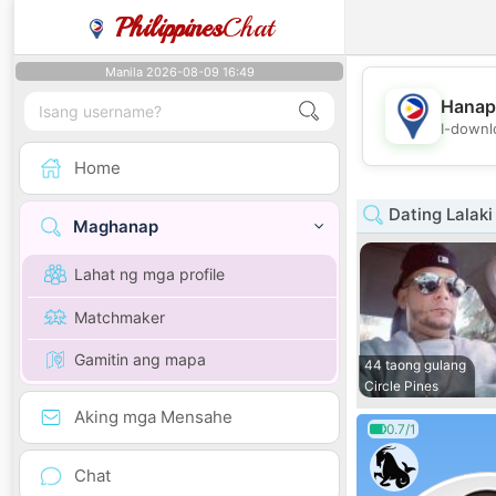
Philippines
Chat
Manila 2026-08-09 16:49
Hanap
I-downl
Home
Dating Lalaki
Maghanap
Lahat ng mga profile
Matchmaker
Gamitin ang mapa
44 taong gulang
Circle Pines
Aking mga Mensahe
0.7/1
Chat