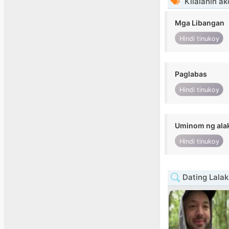
Kilalanin ak
Mga Libangan
Hindi tinukoy
Paglabas
Hindi tinukoy
Uminom ng ala
Hindi tinukoy
Dating Lalak