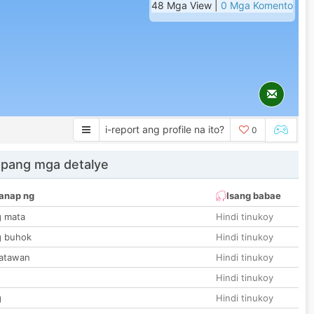
48 Mga View |
0 Mga Komento
i-report ang profile na ito?
0
 pang mga detalye
anap ng
Isang babae
g mata
Hindi tinukoy
g buhok
Hindi tinukoy
katawan
Hindi tinukoy
Hindi tinukoy
g
Hindi tinukoy