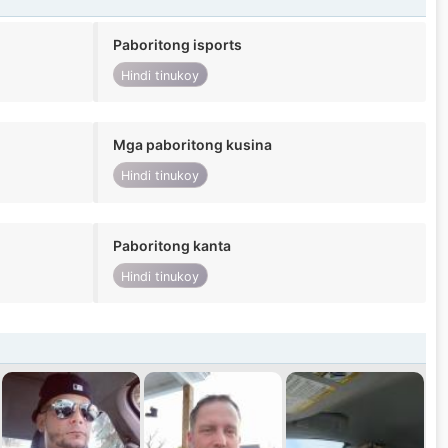
Paboritong isports
Hindi tinukoy
Mga paboritong kusina
Hindi tinukoy
Paboritong kanta
Hindi tinukoy