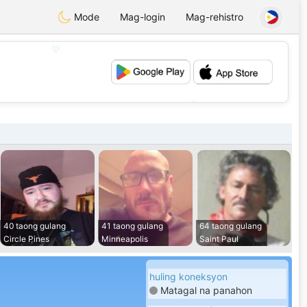
Mode
Mag-login
Mag-rehistro
💖
💕
40 taong gulang
41 taong gulang
64 taong gulang
Circle Pines
Minneapolis
Saint Paul
huling koneksyon
Matagal na panahon