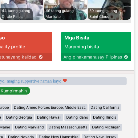
44 taong gulang
49 taong gulang
50 taong gulang
Circle Pines
Mankato
Saint Cloud
so
Mga Bisita
lity profile
Maraming bisita
tunayang kalidad
Ang pinakamahusay Pilipinas
syo, maging supportive naman kayo
urope
Dating Armed Forces Europe, Middle East,
Dating California
a
Dating Georgia
Dating Hawaii
Dating Idaho
Dating Illinois
 Maine
Dating Maryland
Dating Massachusetts
Dating Michigan
ka
Dating Nevada
Dating New Hampshire
Dating New Jersey