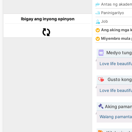
Antas ng akade
Paninigarilyo
Ibigay ang inyong opinyon
Job
Ang aking mga 
Miyembro mula 
Medyo tungk
Love life beautiful
Gusto kong 
Love life beautifu
Aking paman
Walang pamanta