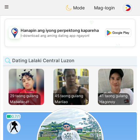
Philippines
Chat
Toggle
Mode
Mag-login
navigation
💖
Hanapin ang iyong perpektong kapareha
💖
I-download ang aming dating app ngayon!
💕
💕
Dating Lalaki Central Luzon
29 taong gulang
45 taong gulang
41 taong gulang
Mabalacat
Marilao
Hagonoy
0.7/1