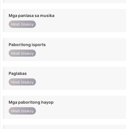
Mga panlasa sa musika
Hindi tinukoy
Paboritong isports
Hindi tinukoy
Paglabas
Hindi tinukoy
Mga paboritong hayop
Hindi tinukoy