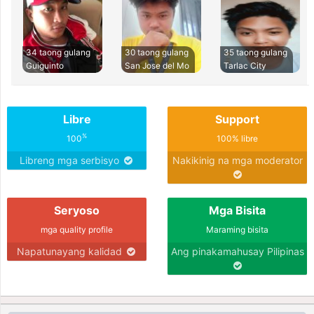
34 taong gulang
30 taong gulang
35 taong gulang
Guiguinto
San Jose del Mo
Tarlac City
Libre
Support
%
100
100% libre
Libreng mga serbisyo
Nakikinig na mga moderator
Seryoso
Mga Bisita
mga quality profile
Maraming bisita
Napatunayang kalidad
Ang pinakamahusay Pilipinas