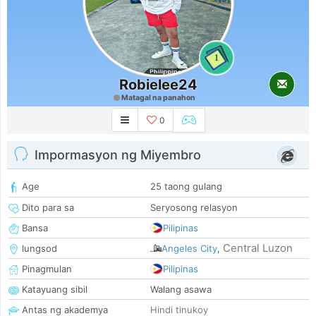
1
Robielee24
Matagal na panahon
0
Impormasyon ng Miyembro
Age
25 taong gulang
Dito para sa
Seryosong relasyon
Bansa
Pilipinas
Central Luzon
lungsod
Angeles City
,
Pinagmulan
Pilipinas
Katayuang sibil
Walang asawa
Antas ng akademya
Hindi tinukoy