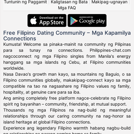
Tuntunin ng Paggamit
|
Kaligtasan ng Bata
|
Makipag-ugnayan
|
Mga FAQ
Free Filipino Dating Community – Mga Kapamilya
Connections
Kumusta! Welcome sa pinaka-mainit na community ng Pilipinas
para sa tunay na connections. Philippines-chat.com
nagcoconnect ng mga Filipino singles from Manila's energy
hanggang sa mga islands ng Cebu, at Filipino communities
worldwide.
Nasa Davao's growth man kayo, sa mountains ng Baguio, o sa
Filipino communities globally, makakipag-connect kayo sa mga
compatible na tao na nagsashare ng Filipino values ng family,
hospitality, at genuine care para sa iba.
Ang aming completely free platform nagce-celebrate ng Filipino
spirit ng bayanihan – community, friendship, at mutual support.
Thousands ng mga Filipinos na nag-build ng meaningful
relationships through our caring community na nag-honor sa
island heritage at global Filipino connections.
Experience ang legendary Filipino warmth habang nagbu-build
ng relationships na parang coming home sa family.