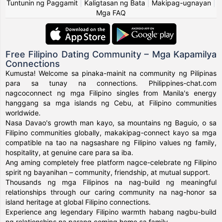
Tuntunin ng Paggamit
|
Kaligtasan ng Bata
|
Makipag-ugnayan
|
Mga FAQ
Free Filipino Dating Community – Mga Kapamilya
Connections
Kumusta! Welcome sa pinaka-mainit na community ng Pilipinas
para sa tunay na connections. Philippines-chat.com
nagcoconnect ng mga Filipino singles from Manila's energy
hanggang sa mga islands ng Cebu, at Filipino communities
worldwide.
Nasa Davao's growth man kayo, sa mountains ng Baguio, o sa
Filipino communities globally, makakipag-connect kayo sa mga
compatible na tao na nagsashare ng Filipino values ng family,
hospitality, at genuine care para sa iba.
Ang aming completely free platform nagce-celebrate ng Filipino
spirit ng bayanihan – community, friendship, at mutual support.
Thousands ng mga Filipinos na nag-build ng meaningful
relationships through our caring community na nag-honor sa
island heritage at global Filipino connections.
Experience ang legendary Filipino warmth habang nagbu-build
ng relationships na parang coming home sa family.