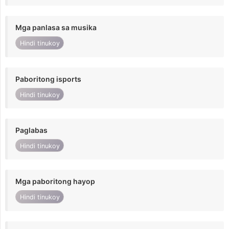
Mga panlasa sa musika
Hindi tinukoy
Paboritong isports
Hindi tinukoy
Paglabas
Hindi tinukoy
Mga paboritong hayop
Hindi tinukoy