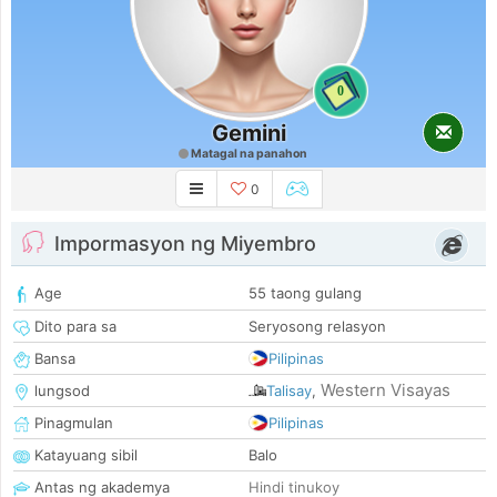
0
Gemini
Matagal na panahon
0
Impormasyon ng Miyembro
Age
55 taong gulang
Dito para sa
Seryosong relasyon
Bansa
Pilipinas
Western Visayas
lungsod
Talisay
,
Pinagmulan
Pilipinas
Katayuang sibil
Balo
Antas ng akademya
Hindi tinukoy