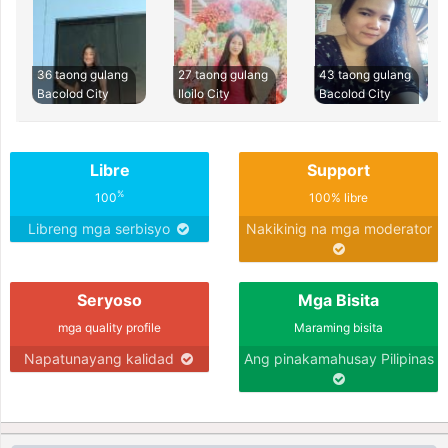
36 taong gulang
27 taong gulang
43 taong gulang
Bacolod City
Iloilo City
Bacolod City
Libre
Support
%
100
100% libre
Libreng mga serbisyo
Nakikinig na mga moderator
Seryoso
Mga Bisita
mga quality profile
Maraming bisita
Napatunayang kalidad
Ang pinakamahusay Pilipinas