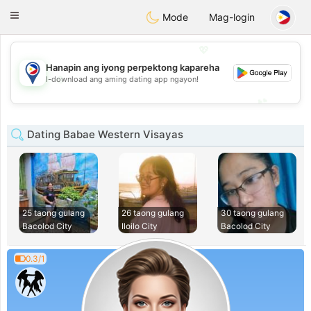
Philippines
Chat
Toggle
Mode
Mag-login
navigation
💖
Hanapin ang iyong perpektong kapareha
💖
I-download ang aming dating app ngayon!
💕
💕
Dating Babae Western Visayas
25 taong gulang
26 taong gulang
30 taong gulang
Bacolod City
Iloilo City
Bacolod City
0.3/1