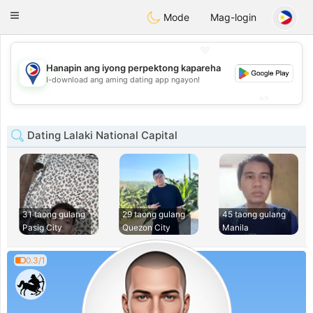
Philippines
Chat
Toggle
Mode
Mag-login
navigation
💖
Hanapin ang iyong perpektong kapareha
💖
I-download ang aming dating app ngayon!
💕
💕
Dating Lalaki National Capital
31 taong gulang
29 taong gulang
45 taong gulang
Pasig City
Quezon City
Manila
0.3/1