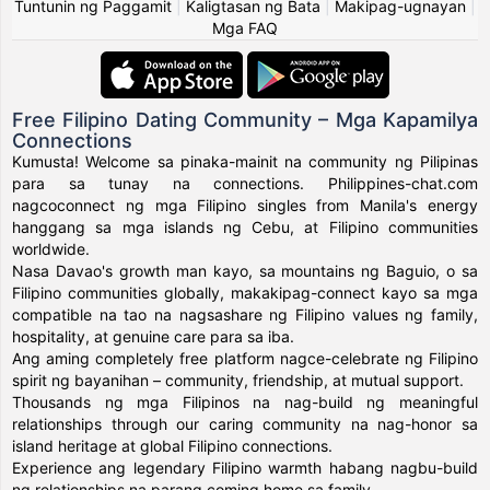
Tuntunin ng Paggamit
|
Kaligtasan ng Bata
|
Makipag-ugnayan
|
Mga FAQ
Free Filipino Dating Community – Mga Kapamilya
Connections
Kumusta! Welcome sa pinaka-mainit na community ng Pilipinas
para sa tunay na connections. Philippines-chat.com
nagcoconnect ng mga Filipino singles from Manila's energy
hanggang sa mga islands ng Cebu, at Filipino communities
worldwide.
Nasa Davao's growth man kayo, sa mountains ng Baguio, o sa
Filipino communities globally, makakipag-connect kayo sa mga
compatible na tao na nagsashare ng Filipino values ng family,
hospitality, at genuine care para sa iba.
Ang aming completely free platform nagce-celebrate ng Filipino
spirit ng bayanihan – community, friendship, at mutual support.
Thousands ng mga Filipinos na nag-build ng meaningful
relationships through our caring community na nag-honor sa
island heritage at global Filipino connections.
Experience ang legendary Filipino warmth habang nagbu-build
ng relationships na parang coming home sa family.