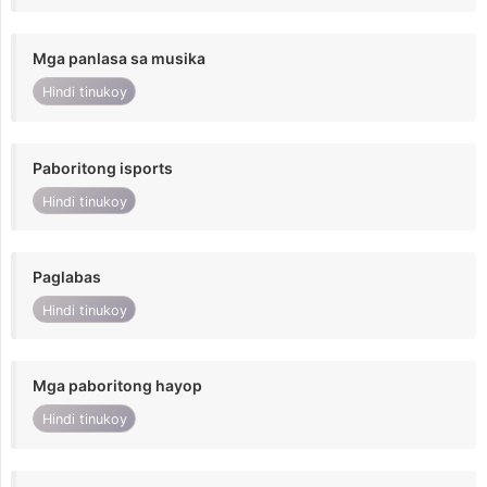
Mga panlasa sa musika
Hindi tinukoy
Paboritong isports
Hindi tinukoy
Paglabas
Hindi tinukoy
Mga paboritong hayop
Hindi tinukoy