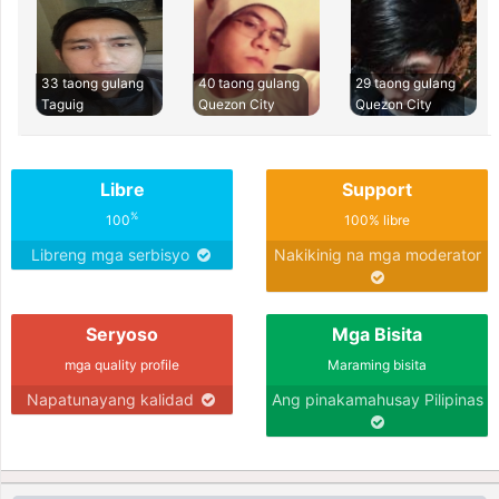
33 taong gulang
40 taong gulang
29 taong gulang
Taguig
Quezon City
Quezon City
Libre
Support
%
100
100% libre
Libreng mga serbisyo
Nakikinig na mga moderator
Seryoso
Mga Bisita
mga quality profile
Maraming bisita
Napatunayang kalidad
Ang pinakamahusay Pilipinas