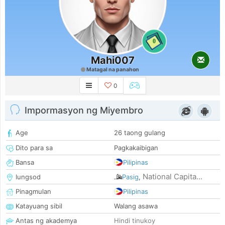
0
Mahi007
Matagal na panahon
0
Impormasyon ng Miyembro
Age
26 taong gulang
Dito para sa
Pagkakaibigan
Bansa
Pilipinas
National Capita...
lungsod
Pasig
,
Pinagmulan
Pilipinas
Katayuang sibil
Walang asawa
Antas ng akademya
Hindi tinukoy