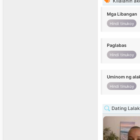
Kilalanin ak
Mga Libangan
Hindi tinukoy
Paglabas
Hindi tinukoy
Uminom ng ala
Hindi tinukoy
Dating Lalaki