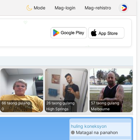
Mode
Mag-login
Mag-rehistro
💖
💕
66 taong gulang
26 taong gulang
57 taong gulang
0
High Springs
Melbourne
huling koneksyon
Matagal na panahon