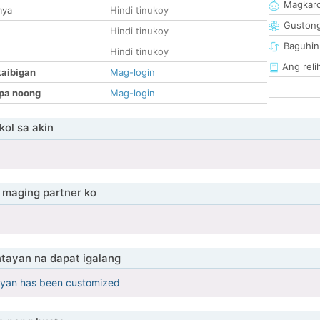
Magkaro
mya
Hindi tinukoy
Guston
Hindi tinukoy
Baguhin
Hindi tinukoy
Ang reli
kaibigan
Mag-login
pa noong
Mag-login
ol sa akin
maging partner ko
tayan na dapat igalang
yan has been customized