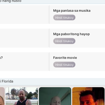
o nang husto
Mga panlasa sa musika
Hindi tinukoy
Mga paboritong hayop
Hindi tinukoy
k?
Favorite movie
Hindi tinukoy
 Florida