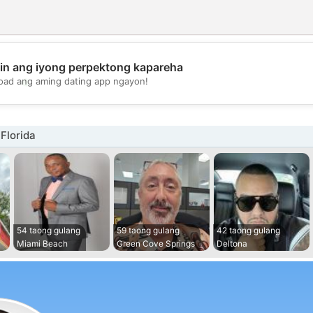
in ang iyong perpektong kapareha
💖
oad ang aming dating app ngayon!
💕
 Florida
54 taong gulang
59 taong gulang
42 taong gulang
Miami Beach
Green Cove Springs
Deltona