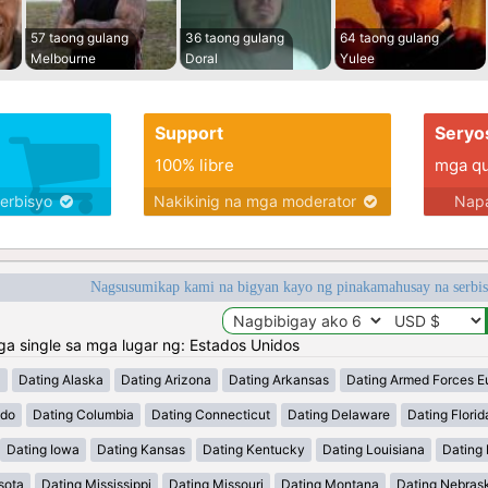
57 taong gulang
36 taong gulang
64 taong gulang
Melbourne
Doral
Yulee
Support
Seryo
100% libre
mga qua
serbisyo
Nakikinig na mga moderator
Napa
Nagsusumikap kami na bigyan kayo ng pinakamahusay na serbi
 single sa mga lugar ng: Estados Unidos
a
Dating Alaska
Dating Arizona
Dating Arkansas
Dating Armed Forces E
ado
Dating Columbia
Dating Connecticut
Dating Delaware
Dating Florid
Dating Iowa
Dating Kansas
Dating Kentucky
Dating Louisiana
Dating
sota
Dating Mississippi
Dating Missouri
Dating Montana
Dating Nebras