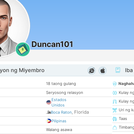
Duncan101
0
yon ng Miyembro
Iba
18 taong gulang
Naghah
Seryosong relasyon
Kulay n
Estados
Kulay n
Unidos
Uri ng 
Florida
Boca Raton
,
Taas
Pilipinas
Timban
Walang asawa