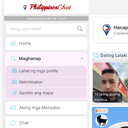
Philippines
Chat
Manila 2026-08-08 14:47
Hanap
I-downl
Home
Dating Lalaki
Maghanap
Lahat ng mga profile
Matchmaker
Gamitin ang mapa
36 taong gulang
Alachua
Aking mga Mensahe
0.3/1
Chat