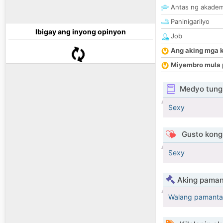
Antas ng akade
Paninigarilyo
Ibigay ang inyong opinyon
Job
Ang aking mga 
Miyembro mula 
Medyo tungk
Sexy
Gusto kong 
Sexy
Aking paman
Walang pamanta