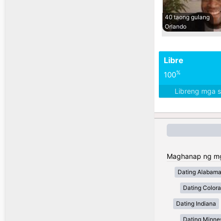
40 taong gulang
Orlando
Libre
%
100
Libreng mga 
Maghanap ng mga
Dating Alabam
Dating Color
Dating Indiana
Dating Minne