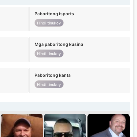
Paboritong isports
Hindi tinukoy
Mga paboritong kusina
Hindi tinukoy
Paboritong kanta
Hindi tinukoy