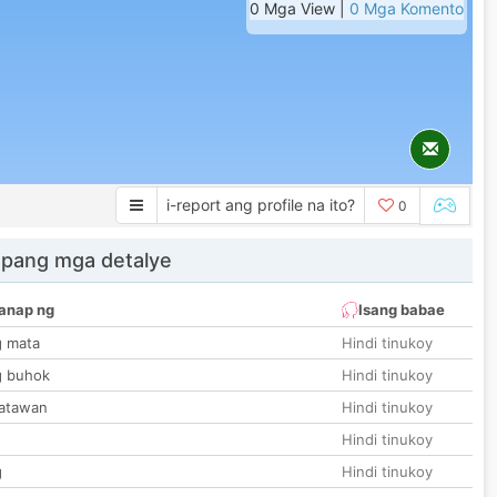
0 Mga View |
0 Mga Komento
i-report ang profile na ito?
0
 pang mga detalye
anap ng
Isang babae
g mata
Hindi tinukoy
g buhok
Hindi tinukoy
katawan
Hindi tinukoy
Hindi tinukoy
g
Hindi tinukoy