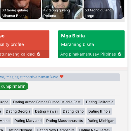
60 taong gulang
42 taong gulang
53 taong gulang
Miramar Beach
Deltona
Largo
so
Mga Bisita
lity profile
Maraming bisita
tunayang kalidad
Ang pinakamahusay Pilipinas
syo, maging supportive naman kayo
urope
Dating Armed Forces Europe, Middle East,
Dating California
a
Dating Georgia
Dating Hawaii
Dating Idaho
Dating Illinois
 Maine
Dating Maryland
Dating Massachusetts
Dating Michigan
ka
Dating Nevada
Dating New Hampshire
Dating New Jersey