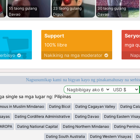
55 taong gulang
23 taong gulang
30 taong gulang
Davao
Digos
Davao
Support
Seryo
100% libre
mga qua
serbisyo
Nakikinig na mga moderator
Napa
Nagsusumikap kami na bigyan kayo ng pinakamahusay na serbi
single sa mga lugar ng: Pilipinas
mous in Muslim Mindanao
Dating Bicol
Dating Cagayan Valley
Dating Cal
isayas
Dating Cordillera Administrative
Dating Davao
Dating Eastern Visa
MAROPA
Dating National Capital
Dating Northern Mindanao
Dating Peníns
Dating South Australia
Dating Western Visayas
D