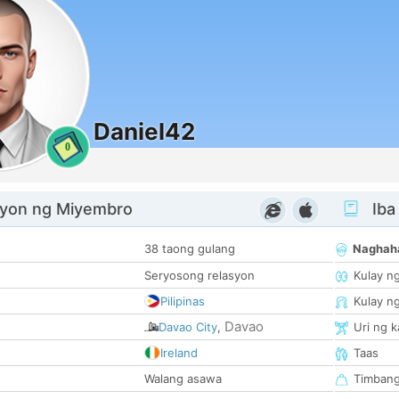
Daniel42
0
yon ng Miyembro
Iba
38 taong gulang
Naghah
Seryosong relasyon
Kulay n
Pilipinas
Kulay n
Davao
Davao City
,
Uri ng 
Ireland
Taas
Walang asawa
Timban