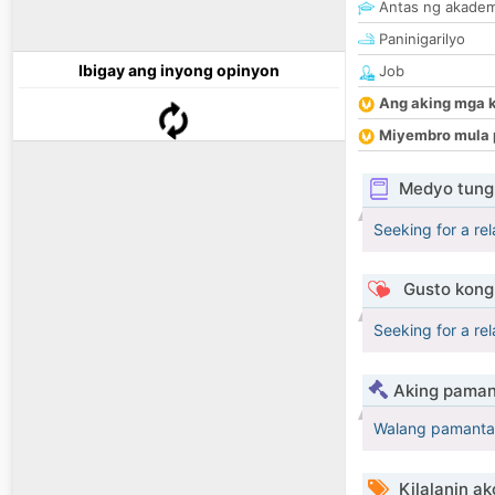
Antas ng akade
Paninigarilyo
Ibigay ang inyong opinyon
Job
Ang aking mga 
Miyembro mula 
Medyo tungk
Seeking for a rel
Gusto kong 
Seeking for a rel
Aking paman
Walang pamanta
Kilalanin ak