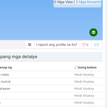
0 Mga View |
0 Mga Komento
i-report ang profile na ito?
0
 pang mga detalye
anap ng
Isang babae
g mata
Hindi tinukoy
g buhok
Hindi tinukoy
katawan
Hindi tinukoy
Hindi tinukoy
g
Hindi tinukoy