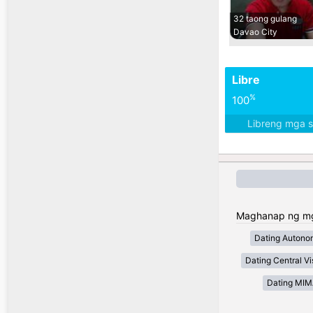
32 taong gulang
Davao City
Libre
%
100
Libreng mga 
Maghanap ng mga 
Dating Autono
Dating Central V
Dating MI