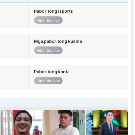
Paboritong isports
Hindi tinukoy
Mga paboritong kusina
Hindi tinukoy
Paboritong kanta
Hindi tinukoy