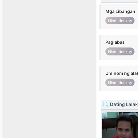
Mga Libangan
Hindi tinukoy
Paglabas
Hindi tinukoy
Uminom ng ala
Hindi tinukoy
Dating Lalak