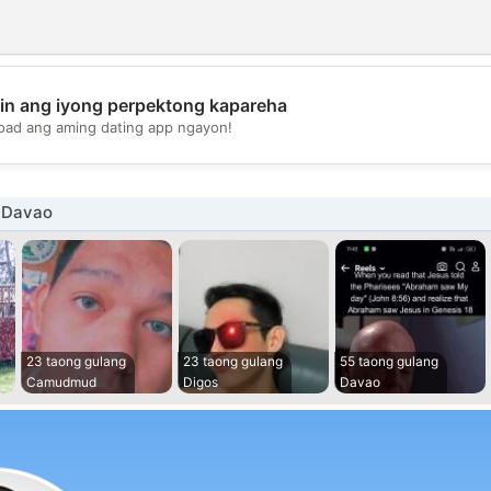
in ang iyong perpektong kapareha
💖
oad ang aming dating app ngayon!
💕
i Davao
23 taong gulang
23 taong gulang
55 taong gulang
Camudmud
Digos
Davao