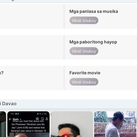
Mga panlasa sa musika
Hindi tinukoy
Mga paboritong hayop
Hindi tinukoy
k?
Favorite movie
Hindi tinukoy
i Davao