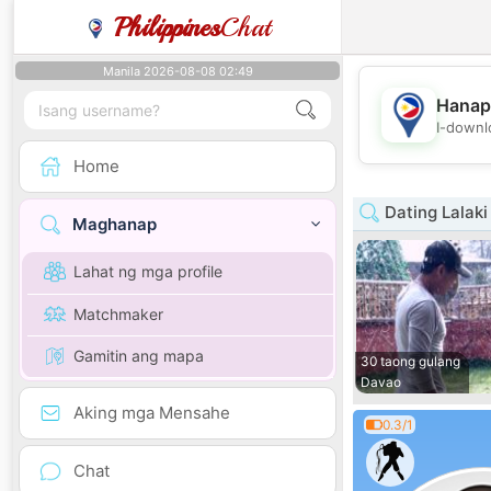
Philippines
Chat
Manila 2026-08-08 02:49
Hanap
I-downl
Home
Dating Lalak
Maghanap
Lahat ng mga profile
Matchmaker
Gamitin ang mapa
30 taong gulang
Davao
Aking mga Mensahe
0.3/1
Chat