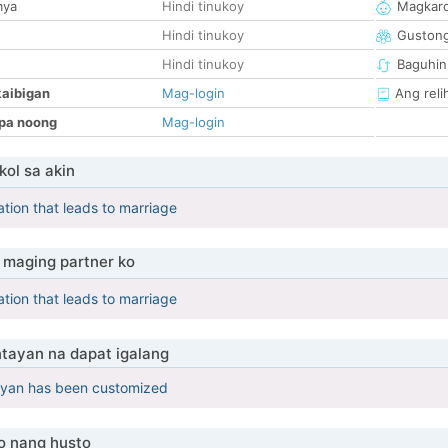
mya
Hindi tinukoy
Magkaro
Hindi tinukoy
Guston
Hindi tinukoy
Baguhin
kaibigan
Mag-login
Ang reli
pa noong
Mag-login
ol sa akin
ation that leads to marriage
maging partner ko
ation that leads to marriage
tayan na dapat igalang
yan has been customized
o nang husto