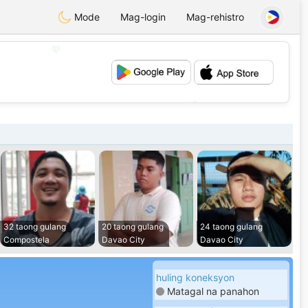
Mode
Mag-login
Mag-rehistro
💖
💕
32 taong gulang
20 taong gulang
24 taong gulang
Compostela
Davao City
Davao City
huling koneksyon
Matagal na panahon