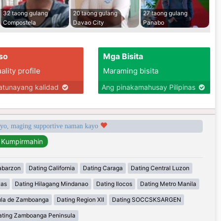
32 taong gulang
20 taong gulang
27 taong gulang
Compostela
Davao City
Panabo
so
Mga Bisita
lity profile
Maraming bisita
tunayang kalidad
Ang pinakamahusay Pilipinas
syo, maging supportive naman kayo
abarzon
Dating California
Dating Caraga
Dating Central Luzon
yas
Dating Hilagang Mindanao
Dating Ilocos
Dating Metro Manila
ula de Zamboanga
Dating Region XII
Dating SOCCSKSARGEN
ating Zamboanga Peninsula