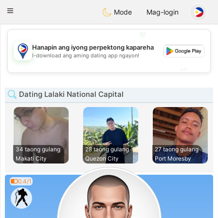
Philippines
Chat
Toggle
Mode
Mag-login
navigation
💖
Hanapin ang iyong perpektong kapareha
💖
I-download ang aming dating app ngayon!
💕
💕
Dating Lalaki National Capital
34 taong gulang
28 taong gulang
27 taong gulang
Makati City
Quezon City
Port Moresby
0.4/1