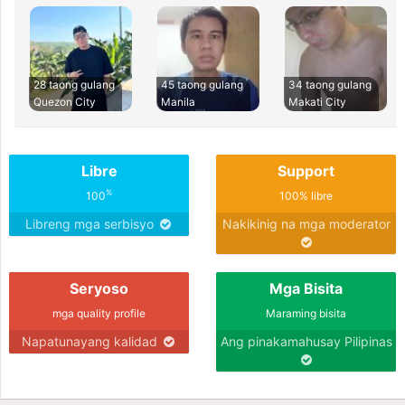
28 taong gulang
45 taong gulang
34 taong gulang
Quezon City
Manila
Makati City
Libre
Support
%
100
100% libre
Libreng mga serbisyo
Nakikinig na mga moderator
Seryoso
Mga Bisita
mga quality profile
Maraming bisita
Napatunayang kalidad
Ang pinakamahusay Pilipinas