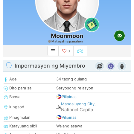
0
Moonmoon
Matagal na panahon
0
Impormasyon ng Miyembro
Age
34 taong gulang
Dito para sa
Seryosong relasyon
Bansa
Pilipinas
Mandaluyong City
,
lungsod
National Capita...
Pinagmulan
Pilipinas
Katayuang sibil
Walang asawa