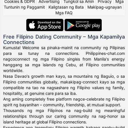
Cookies & GDPR
|
Advertising
|
Tungkol sa Amin
|
Privacy
|
Mga
Tuntunin ng Paggamit
|
Kaligtasan ng Bata
|
Makipag-ugnayan
|
Mga FAQ
Free Filipino Dating Community – Mga Kapamilya
Connections
Kumusta! Welcome sa pinaka-mainit na community ng Pilipinas
para sa tunay na connections. Philippines-chat.com
nagcoconnect ng mga Filipino singles from Manila's energy
hanggang sa mga islands ng Cebu, at Filipino communities
worldwide.
Nasa Davao's growth man kayo, sa mountains ng Baguio, o sa
Filipino communities globally, makakipag-connect kayo sa mga
compatible na tao na nagsashare ng Filipino values ng family,
hospitality, at genuine care para sa iba.
Ang aming completely free platform nagce-celebrate ng Filipino
spirit ng bayanihan – community, friendship, at mutual support.
Thousands ng mga Filipinos na nag-build ng meaningful
relationships through our caring community na nag-honor sa
island heritage at global Filipino connections.
Experience ang legendary Filipino warmth habang nagbu-build