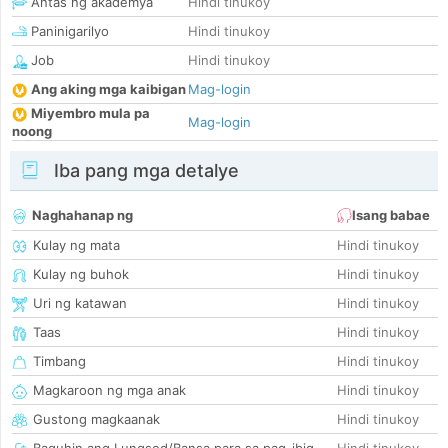
Antas ng akademya
Hindi tinukoy
Paninigarilyo
Hindi tinukoy
Job
Hindi tinukoy
Ang aking mga kaibigan
Mag-login
Miyembro mula pa
Mag-login
noong
Iba pang mga detalye
Naghahanap ng
Isang babae
Kulay ng mata
Hindi tinukoy
Kulay ng buhok
Hindi tinukoy
Uri ng katawan
Hindi tinukoy
Taas
Hindi tinukoy
Timbang
Hindi tinukoy
Magkaroon ng mga anak
Hindi tinukoy
Gustong magkaanak
Hindi tinukoy