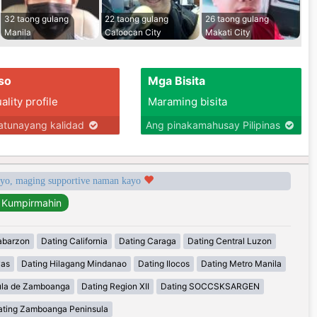
32 taong gulang
22 taong gulang
26 taong gulang
Manila
Caloocan City
Makati City
so
Mga Bisita
lity profile
Maraming bisita
tunayang kalidad
Ang pinakamahusay Pilipinas
syo, maging supportive naman kayo
abarzon
Dating California
Dating Caraga
Dating Central Luzon
yas
Dating Hilagang Mindanao
Dating Ilocos
Dating Metro Manila
ula de Zamboanga
Dating Region XII
Dating SOCCSKSARGEN
ating Zamboanga Peninsula