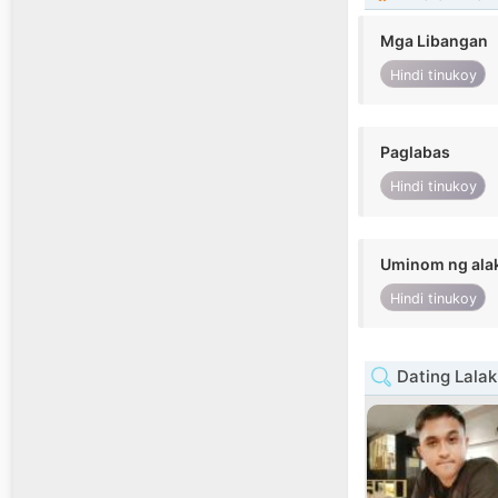
Mga Libangan
Hindi tinukoy
Paglabas
Hindi tinukoy
Uminom ng ala
Hindi tinukoy
Dating Lalak