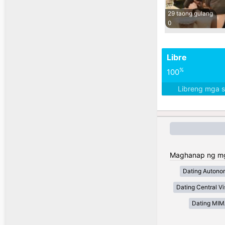
29 taong gulang
0
Libre
%
100
Libreng mga 
Maghanap ng mga 
Dating Autono
Dating Central V
Dating MI