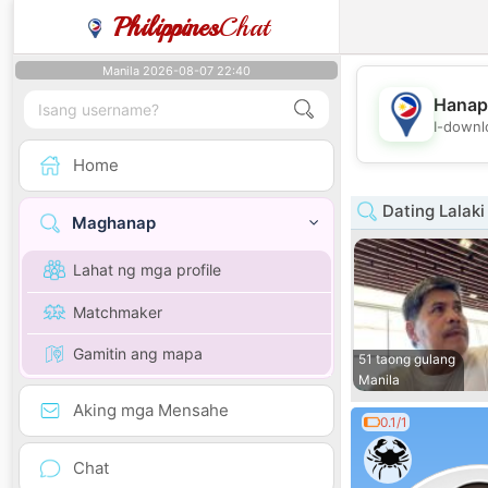
Philippines
Chat
Manila 2026-08-07 22:40
Hanap
I-downl
Home
Dating Lalaki
Maghanap
Lahat ng mga profile
Matchmaker
Gamitin ang mapa
51 taong gulang
Manila
Aking mga Mensahe
0.1/1
Chat