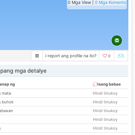
0 Mga View |
0 Mga Komento
i-report ang profile na ito?
0
 pang mga detalye
anap ng
Isang babae
g mata
Hindi tinukoy
g buhok
Hindi tinukoy
katawan
Hindi tinukoy
Hindi tinukoy
g
Hindi tinukoy