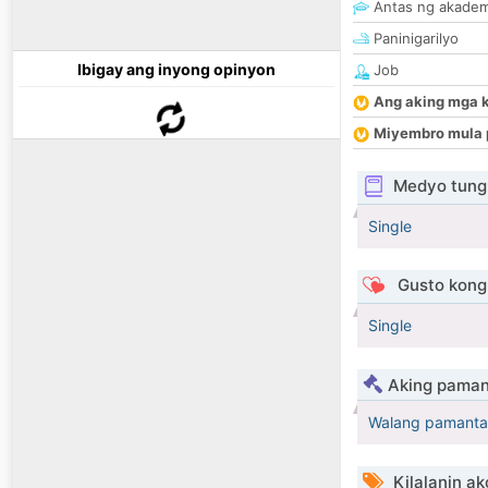
Antas ng akade
Paninigarilyo
Ibigay ang inyong opinyon
Job
Ang aking mga 
Miyembro mula 
Medyo tungk
Single
Gusto kong 
Single
Aking paman
Walang pamanta
Kilalanin ak