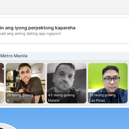
in ang iyong perpektong kapareha
💖
oad ang aming dating app ngayon!
💕
 Metro Manila
29 taong gulang
43 taong gulang
35 taong gulang
0
Malate
Las Pinas