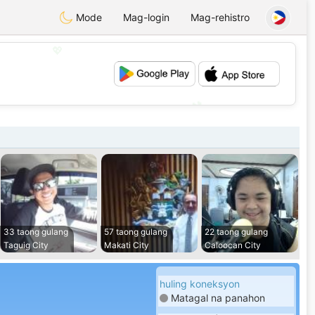
Mode
Mag-login
Mag-rehistro
💖
💕
33 taong gulang
57 taong gulang
22 taong gulang
Taguig City
Makati City
Caloocan City
huling koneksyon
Matagal na panahon