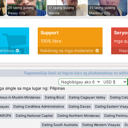
28 taong gulang
51 taong gulang
35 taong gulang
Pasay City
Manila
Marikina City
Support
Seryo
100% libre
mga qua
serbisyo
Nakikinig na mga moderator
Napa
Nagsusumikap kami na bigyan kayo ng pinakamahusay na serbi
single sa mga lugar ng: Pilipinas
mous in Muslim Mindanao
Dating Bicol
Dating Cagayan Valley
Dating Cal
isayas
Dating Cordillera Administrative
Dating Davao
Dating Eastern Visa
MAROPA
Dating National Capital
Dating Northern Mindanao
Dating Peníns
Dating South Australia
Dating Western Visayas
D