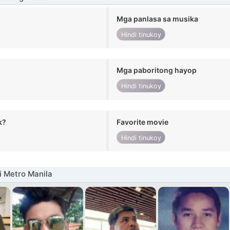
Mga panlasa sa musika
Hindi tinukoy
Mga paboritong hayop
Hindi tinukoy
k?
Favorite movie
Hindi tinukoy
i Metro Manila