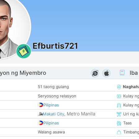
Efburtis721
0
yon ng Miyembro
Iba
51 taong gulang
Naghah
Seryosong relasyon
Kulay n
Pilipinas
Kulay n
Metro Manila
Makati City
,
Uri ng 
Pilipinas
Taas
Walang asawa
Timban