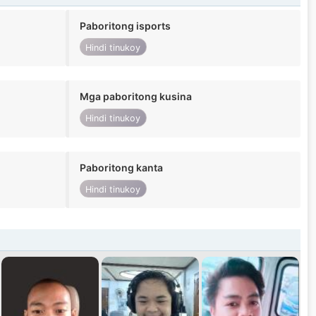
Paboritong isports
Hindi tinukoy
Mga paboritong kusina
Hindi tinukoy
Paboritong kanta
Hindi tinukoy