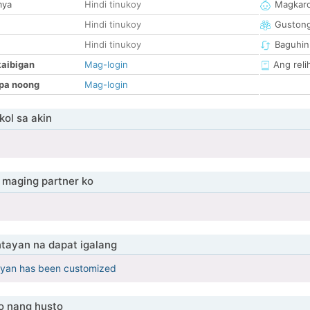
mya
Hindi tinukoy
Magkaro
Hindi tinukoy
Guston
Hindi tinukoy
Baguhin
kaibigan
Mag-login
Ang reli
pa noong
Mag-login
ol sa akin
maging partner ko
tayan na dapat igalang
yan has been customized
o nang husto