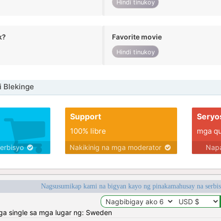
Hindi tinukoy
k?
Favorite movie
Hindi tinukoy
i Blekinge
Support
Seryo
100% libre
mga qua
serbisyo
Nakikinig na mga moderator
Napa
Nagsusumikap kami na bigyan kayo ng pinakamahusay na serbi
 single sa mga lugar ng: Sweden