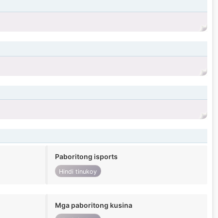
Paboritong isports
Hindi tinukoy
Mga paboritong kusina