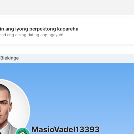
in ang iyong perpektong kapareha
💖
oad ang aming dating app ngayon!
💕
 Blekinge
MasioVadel13393