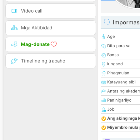
Video call
Impormas
Mga Aktibidad
Age
Mag-donate
Dito para sa
Bansa
Timeline ng trabaho
lungsod
Pinagmulan
Katayuang sibil
Antas ng akade
Paninigarilyo
Job
Ang aking mga 
Miyembro mula 