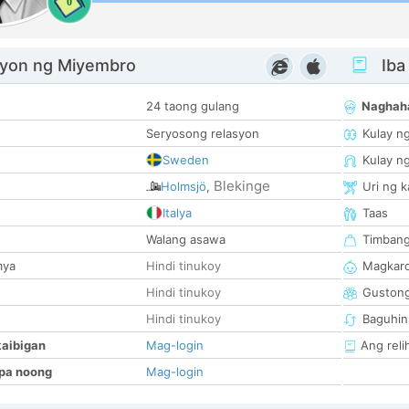
0
yon ng Miyembro
Iba
24 taong gulang
Naghah
Seryosong relasyon
Kulay n
Sweden
Kulay n
Blekinge
Holmsjö
,
Uri ng 
Italya
Taas
Walang asawa
Timban
mya
Hindi tinukoy
Magkaro
Hindi tinukoy
Guston
Hindi tinukoy
Baguhin
kaibigan
Mag-login
Ang reli
pa noong
Mag-login