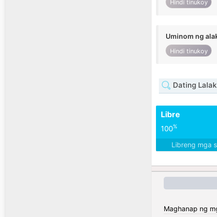
Hindi tinukoy
Uminom ng ala
Hindi tinukoy
Dating Lalak
Libre
%
100
Libreng mga 
Maghanap ng mga