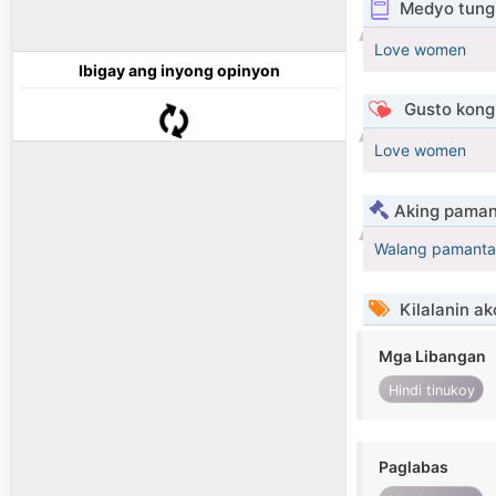
Medyo tungk
Love women
Ibigay ang inyong opinyon
Gusto kong 
Love women
Aking paman
Walang pamanta
Kilalanin ak
Mga Libangan
Hindi tinukoy
Paglabas