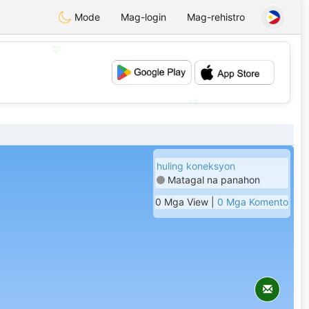
Mode
Mag-login
Mag-rehistro
💖
💕
huling koneksyon
Matagal na panahon
0 Mga View |
0 Mga Komento