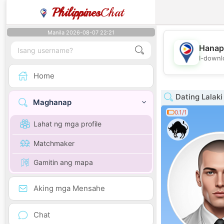
Philippines
Chat
Manila 2026-08-07 22:21
Hanap
I-downl
Home
Dating Lalaki
Maghanap
0.1/1
Lahat ng mga profile
Matchmaker
Gamitin ang mapa
Aking mga Mensahe
Chat