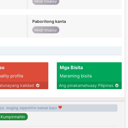
Hindi tinukoy
Paboritong kanta
Hindi tinukoy
so
Mga Bisita
lity profile
Maraming bisita
tunayang kalidad
Ang pinakamahusay Pilipinas
syo, maging supportive naman kayo