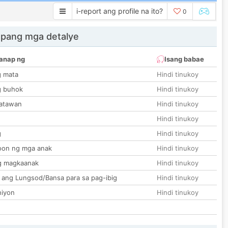
i-report ang profile na ito?
0
 pang mga detalye
anap ng
Isang babae
g mata
Hindi tinukoy
g buhok
Hindi tinukoy
katawan
Hindi tinukoy
Hindi tinukoy
g
Hindi tinukoy
on ng mga anak
Hindi tinukoy
g magkaanak
Hindi tinukoy
 ang Lungsod/Bansa para sa pag-ibig
Hindi tinukoy
hiyon
Hindi tinukoy