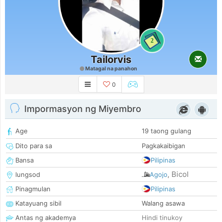
2
Tailorvis
Matagal na panahon
0
Impormasyon ng Miyembro
Age
19 taong gulang
Dito para sa
Pagkakaibigan
Bansa
Pilipinas
Bicol
lungsod
Agojo
,
Pinagmulan
Pilipinas
Katayuang sibil
Walang asawa
Antas ng akademya
Hindi tinukoy