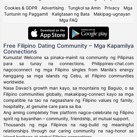
Cookies & GDPR
|
Advertising
|
Tungkol sa Amin
|
Privacy
|
Mga
Tuntunin ng Paggamit
|
Kaligtasan ng Bata
|
Makipag-ugnayan
|
Mga FAQ
Free Filipino Dating Community – Mga Kapamilya
Connections
Kumusta! Welcome sa pinaka-mainit na community ng Pilipinas
para sa tunay na connections. Philippines-chat.com
nagcoconnect ng mga Filipino singles from Manila's energy
hanggang sa mga islands ng Cebu, at Filipino communities
worldwide.
Nasa Davao's growth man kayo, sa mountains ng Baguio, o sa
Filipino communities globally, makakipag-connect kayo sa mga
compatible na tao na nagsashare ng Filipino values ng family,
hospitality, at genuine care para sa iba.
Ang aming completely free platform nagce-celebrate ng Filipino
spirit ng bayanihan – community, friendship, at mutual support.
Thousands ng mga Filipinos na nag-build ng meaningful
relationships through our caring community na nag-honor sa
island heritage at global Filipino connections.