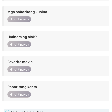
Mga paboritong kusina
Hindi tinukoy
Uminom ng alak?
Hindi tinukoy
Favorite movie
Hindi tinukoy
Paboritong kanta
Hindi tinukoy