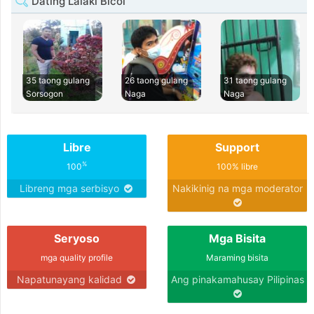
Dating Lalaki Bicol
35 taong gulang
26 taong gulang
31 taong gulang
Sorsogon
Naga
Naga
Libre
Support
%
100
100% libre
Libreng mga serbisyo
Nakikinig na mga moderator
Seryoso
Mga Bisita
mga quality profile
Maraming bisita
Napatunayang kalidad
Ang pinakamahusay Pilipinas