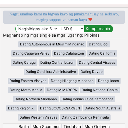
Nagsusumikap kami na bigyan kayo ng pinakamahusay na serbisyo,
maging supportive naman kayo
Maghanap ng mga single sa mga lugar ng: Pilipinas
Dating Autonomous in Muslim Mindanao
Dating Bicol
Dating Cagayan Valley
Dating Calabarzon
Dating California
Dating Caraga
Dating Central Luzon
Dating Central Visayas
Dating Cordillera Administrative
Dating Davao
Dating Eastern Visayas
Dating Hilagang Mindanao
Dating Ilocos
Dating Metro Manila
Dating MIMAROPA
Dating National Capital
Dating Northern Mindanao
Dating Península de Zamboanga
Dating Region XII
Dating SOCCSKSARGEN
Dating South Australia
Dating Western Visayas
Dating Zamboanga Peninsula
Balita
|
Mga Scammer
|
Tindahan
|
Mga Opinyon