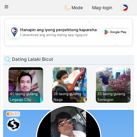
Philippines
Chat
Toggle
Mode
Mag-login
navigation
💖
Hanapin ang iyong perpektong kapareha
💖
I-download ang aming dating app ngayon!
💕
💕
Dating Lalaki Bicol
40 taong gulang
26 taong gulang
35 taong gulang
Legazpi City
Naga
Sorsogon
0.5/1